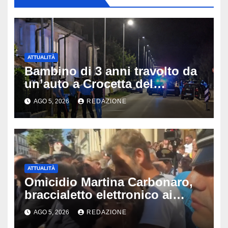
ATTUALITÀ
Bambino di 3 anni travolto da
un’auto a Crocetta del
Montello: è gravissimo,
AGO 5, 2026
REDAZIONE
trasportato in elicottero a
Padova
ATTUALITÀ
Omicidio Martina Carbonaro,
braccialetto elettronico ai
genitori della 14enne: non
AGO 5, 2026
REDAZIONE
potranno avvicinarsi alla