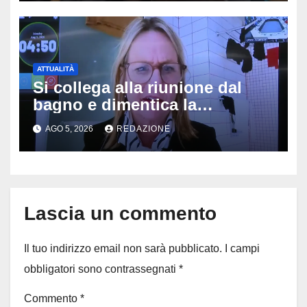
famiglia di Alessio Tucci
ATTUALITÀ
Si collega alla riunione dal
bagno e dimentica la
telecamera accesa: tutti
AGO 5, 2026
REDAZIONE
vedono il bucato, il video
diventa virale
Lascia un commento
Il tuo indirizzo email non sarà pubblicato.
I campi
obbligatori sono contrassegnati
*
Commento
*