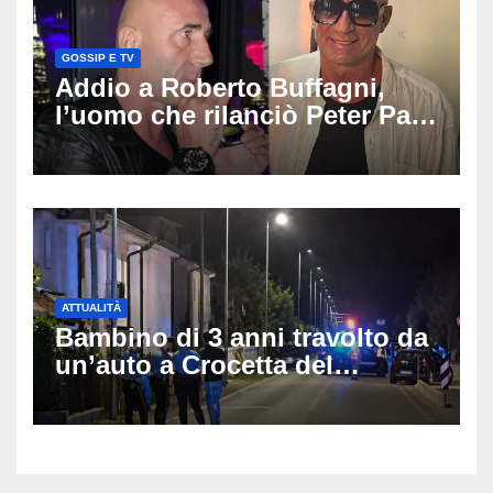
GOSSIP E TV
Addio a Roberto Buffagni,
l’uomo che rilanciò Peter Pan
e Villa delle Rose: aveva 59
anni
ATTUALITÀ
Bambino di 3 anni travolto da
un’auto a Crocetta del
Montello: è gravissimo,
trasportato in elicottero a
Padova