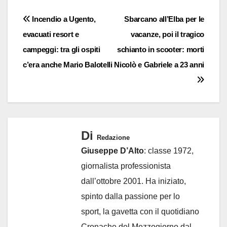
Navigazione
Incendio a Ugento,
Sbarcano all’Elba per le
evacuati resort e
vacanze, poi il tragico
articoli
campeggi: tra gli ospiti
schianto in scooter: morti
c’era anche Mario Balotelli
Nicolò e Gabriele a 23 anni
Di
Redazione
Giuseppe D’Alto
: classe 1972,
giornalista professionista
dall’ottobre 2001. Ha iniziato,
spinto dalla passione per lo
sport, la gavetta con il quotidiano
Cronache del Mezzogiorno dal