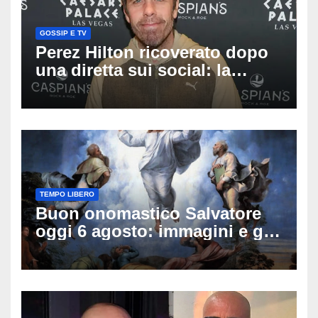
GOSSIP E TV
Perez Hilton ricoverato dopo
una diretta sui social: la
famiglia rompe il silenzio
sulle sue condizioni
TEMPO LIBERO
Buon onomastico Salvatore
oggi 6 agosto: immagini e gif
di auguri da condividere