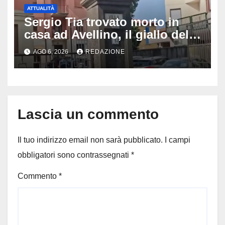
ATTUALITÀ
Sergio Tia trovato morto in
casa ad Avellino, il giallo della
porta socchiusa: disposta
AGO 6, 2026
REDAZIONE
l’autopsia
Lascia un commento
Il tuo indirizzo email non sarà pubblicato.
I campi
obbligatori sono contrassegnati
*
Commento
*