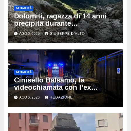
ATTUALITÀ
Dolomiti, ragazza di 14 anni
precipita durante
un’escursione: tragedia sul
AGO 6, 2026
GIUSEPPE D'ALTO
Latemar davanti alla famiglia
ATTUALITÀ
Cinisello Balsamo, la
videochiamata con l’ex
fidanzata e il dramma: 35enne
AGO 6, 2026
REDAZIONE
lotta tra la vita e la morte