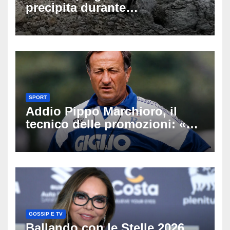
precipita durante
un’escursione: tragedia sul
Latemar davanti alla famiglia
SPORT
Addio Pippo Marchioro, il
tecnico delle promozioni: «Ha
scritto pagine indimenticabili
del nostro calcio»
GOSSIP E TV
Ballando con le Stelle 2026,