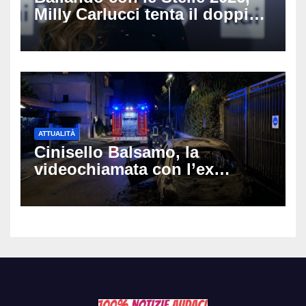
Milly Carlucci tenta il doppio
colpo: tra i papabili Ornella
Muti e Monica Guerritore
ATTUALITÀ
Cinisello Balsamo, la
videochiamata con l’ex
fidanzata e il dramma: 35enne
lotta tra la vita e la morte