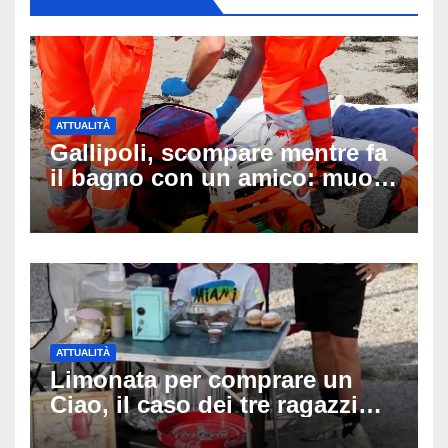
ATTUALITÀ
Gallipoli, scompare mentre fa
il bagno con un amico: muore
a 19 anni dopo 45 minuti di
disperati tentativi di
rianimazione
ATTUALITÀ
Limonata per comprare un
Ciao, il caso dei tre ragazzi
divide l’Italia: Fedriga li invita