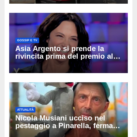
in Regione, Vannacci li
difende
GOSSIP E TV
Asia Argento si prende la
rivincita prima del premio alla
carriera: «Mi chiamano
raccomandata e cagna»
ATTUALITÀ
Nicola Musiani ucciso nel
pestaggio a Pinarella, fermati
quattro giovani: la svolta