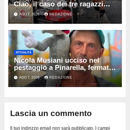
Ciao, il caso dei tre ragazzi
divide l’Italia: Fedriga li invita
AGO 7, 2026
REDAZIONE
in Regione, Vannacci li
difende
ATTUALITÀ
Nicola Musiani ucciso nel
pestaggio a Pinarella, fermati
quattro giovani: la svolta
AGO 7, 2026
REDAZIONE
dopo video, intercettazioni e
pedinamenti
Lascia un commento
Il tuo indirizzo email non sarà pubblicato.
I campi