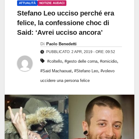
ATTUALITÀ
NOTIZIE AUDACI
Stefano Leo ucciso perché era
felice, la confessione choc di
Said: ‘Avrei ucciso ancora’
Di
Paolo Benedetti
PUBBLICATO: 2 APR, 2019 - ORE: 09:52
,
,
,
#coltello
#gesto delle corna
#omicidio
,
,
#Said Machaouat
#Stefano Leo
#volevo
uccidere una persona felice