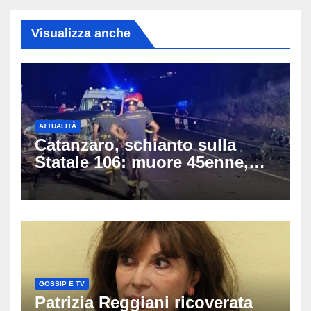
Visualizza anche
ATTUALITÀ
Catanzaro, schianto sulla
Statale 106: muore 45enne,
coinvolti un’auto, un suv e
una moto
GOSSIP E TV
Patrizia Reggiani ricoverata