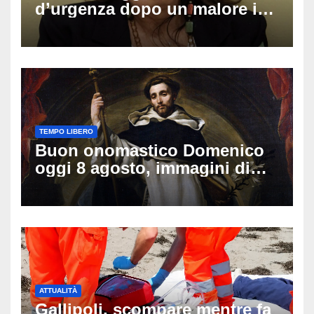
d’urgenza dopo un malore in
vacanza: come sta oggi l’ex
Lady Gucci
TEMPO LIBERO
Buon onomastico Domenico
oggi 8 agosto, immagini di
auguri da condividere
ATTUALITÀ
Gallipoli, scompare mentre fa