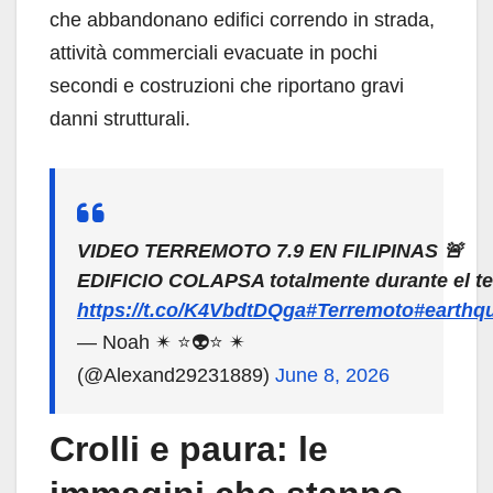
che abbandonano edifici correndo in strada,
attività commerciali evacuate in pochi
secondi e costruzioni che riportano gravi
danni strutturali.
VIDEO TERREMOTO 7.9 EN FILIPINAS 🚨
EDIFICIO COLAPSA totalmente durante el te
https://t.co/K4VbdtDQga
#Terremoto
#earthq
— Noah ✴ ⭐👽⭐ ✴
(@Alexand29231889)
June 8, 2026
Crolli e paura: le