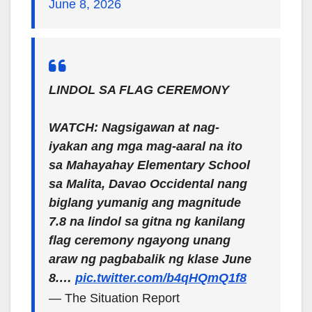
June 8, 2026
LINDOL SA FLAG CEREMONY
WATCH: Nagsigawan at nag-
iyakan ang mga mag-aaral na ito
sa Mahayahay Elementary School
sa Malita, Davao Occidental nang
biglang yumanig ang magnitude
7.8 na lindol sa gitna ng kanilang
flag ceremony ngayong unang
araw ng pagbabalik ng klase June
8.…
pic.twitter.com/b4qHQmQ1f8
— The Situation Report