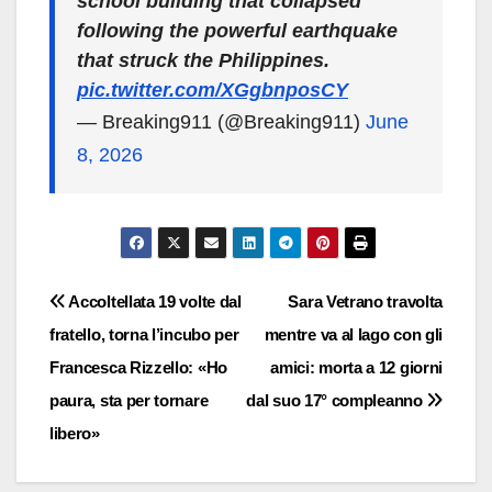
school building that collapsed
following the powerful earthquake
that struck the Philippines.
pic.twitter.com/XGgbnposCY
— Breaking911 (@Breaking911)
June
8, 2026
Navigazione
Accoltellata 19 volte dal
Sara Vetrano travolta
fratello, torna l’incubo per
mentre va al lago con gli
articoli
Francesca Rizzello: «Ho
amici: morta a 12 giorni
paura, sta per tornare
dal suo 17° compleanno
libero»