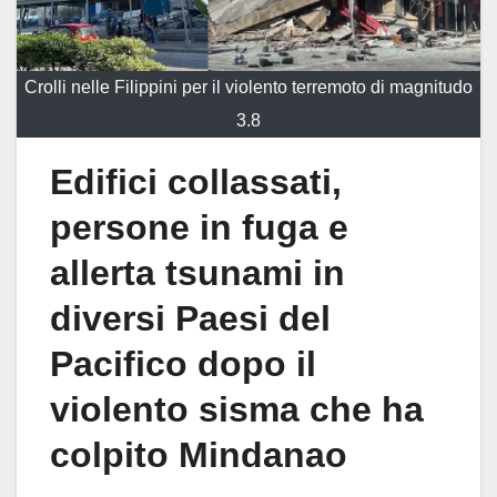
Crolli nelle Filippini per il violento terremoto di magnitudo
3.8
Edifici collassati,
persone in fuga e
allerta tsunami in
diversi Paesi del
Pacifico dopo il
violento sisma che ha
colpito Mindanao