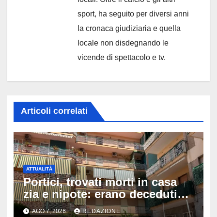
sport, ha seguito per diversi anni
la cronaca giudiziaria e quella
locale non disdegnando le
vicende di spettacolo e tv.
Articoli correlati
ATTUALITÀ
Portici, trovati morti in casa
zia e nipote: erano deceduti
da giorni, il caldo tra le ipotesi
AGO 7, 2026
REDAZIONE