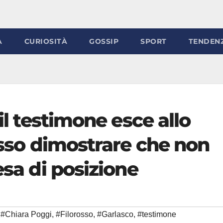
À
CURIOSITÀ
GOSSIP
SPORT
TENDEN
 il testimone esce allo
posso dimostrare che non
esa di posizione
#Chiara Poggi
,
#Filorosso
,
#Garlasco
,
#testimone