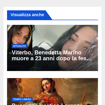
Visualizza anche
ATTUALITÀ
Viterbo, Benedetta Marino
muore a 23 anni dopo la festa
di compleanno: trovata senza
vita nell’ex consorzio, è giallo
sulle ultime ore
TEMPO LIBERO