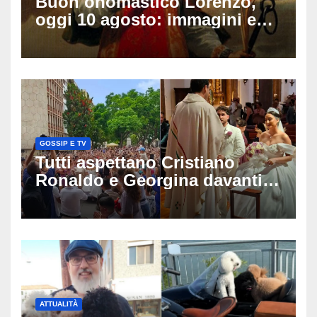
Buon onomastico Lorenzo,
oggi 10 agosto: immagini e
gif di auguri da condividere
sui social
GOSSIP E TV
Tutti aspettano Cristiano
Ronaldo e Georgina davanti
alla cattedrale: ma il
matrimonio era di un’altra
coppia
ATTUALITÀ