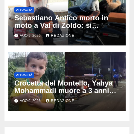
ATTUALITÀ
Sebastiano Antico morto in
moto a Val di Zoldo: si
schianta con il sidecar, salvi i
AGO 9, 2026
REDAZIONE
due cagnolini
ATTUALITÀ
Crocetta del Montello, Yahya
Mohammadi muore a 3 anni
dopo 72 ore di agonia: era
AGO 9, 2026
REDAZIONE
stato travolto da un’auto