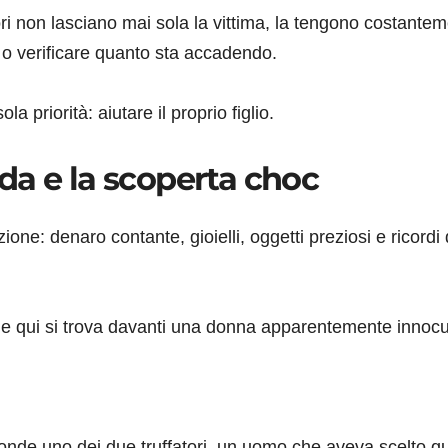
ori non lasciano mai sola la vittima, la tengono costante
 o verificare quanto sta accadendo.
 priorità: aiutare il proprio figlio.
da e la scoperta choc
one: denaro contante, gioielli, oggetti preziosi e ricordi 
 e qui si trova davanti una donna apparentemente innoc
sconde uno dei due truffatori, un uomo che aveva scelto q