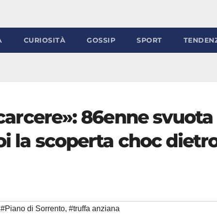
À
CURIOSITÀ
GOSSIP
SPORT
TENDEN
n carcere»: 86enne svuota
oi la scoperta choc dietr
#Piano di Sorrento
,
#truffa anziana