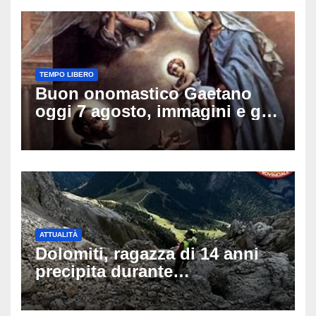
TEMPO LIBERO
Buon onomastico Gaetano
oggi 7 agosto, immagini e gif
di auguri da condividere sui
social
ATTUALITÀ
Dolomiti, ragazza di 14 anni
precipita durante
un’escursione: tragedia sul
Latemar davanti alla famiglia