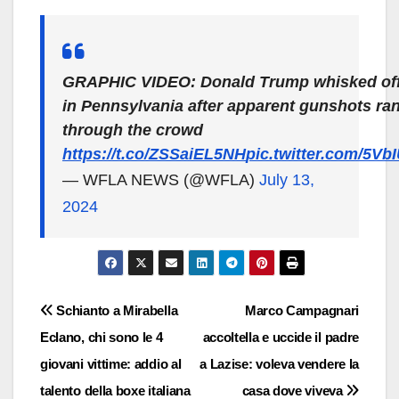
GRAPHIC VIDEO: Donald Trump whisked off
in Pennsylvania after apparent gunshots ra
through the crowd
https://t.co/ZSSaiEL5NH
pic.twitter.com/5Vb
— WFLA NEWS (@WFLA)
July 13,
2024
Navigazione
Schianto a Mirabella
Marco Campagnari
Eclano, chi sono le 4
accoltella e uccide il padre
articoli
giovani vittime: addio al
a Lazise: voleva vendere la
talento della boxe italiana
casa dove viveva