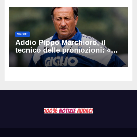
SPORT
Addio Pippo Marchioro, il
tecnico delle promozioni: «Ha
scritto pagine indimenticabili
del nostro calcio»