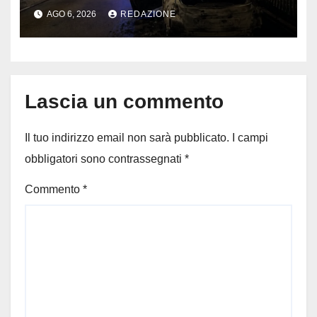
fidanzata e il dramma: 35enne
AGO 6, 2026
REDAZIONE
lotta tra la vita e la morte
Lascia un commento
Il tuo indirizzo email non sarà pubblicato.
I campi
obbligatori sono contrassegnati
*
Commento
*