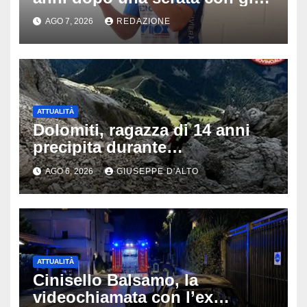
amici: il mistero dello
AGO 7, 2026
REDAZIONE
schianto senza frenata
ATTUALITÀ
Dolomiti, ragazza di 14 anni
precipita durante
un’escursione: tragedia sul
AGO 6, 2026
GIUSEPPE D'ALTO
Latemar davanti alla famiglia
ATTUALITÀ
Cinisello Balsamo, la
videochiamata con l’ex