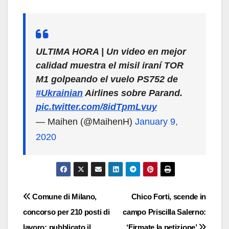
ULTIMA HORA | Un video en mejor
calidad muestra el misil iraní TOR
M1 golpeando el vuelo PS752 de
#Ukrainian
Airlines sobre Parand.
pic.twitter.com/8idTpmLvuy
— Maihen (@MaihenH)
January 9,
2020
Navigazione
Comune di Milano,
Chico Forti, scende in
concorso per 210 posti di
campo Priscilla Salerno:
articoli
lavoro: pubblicato il
‘Firmate la petizione’