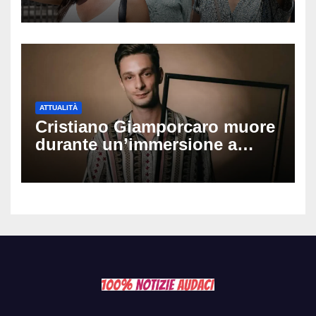
Ferragosto: ecco quando
potrebbe arrivare la svolta
ATTUALITÀ
Cristiano Giamporcaro muore
durante un’immersione a
Lampedusa: aperta
un’inchiesta per omicidio
nautico, cosa emerge sulla
tragedia