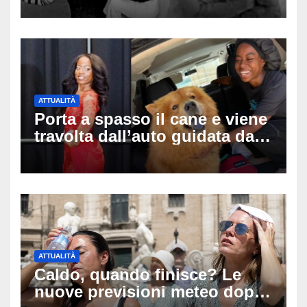
tragica caduta dall’hotel
ATTUALITÀ
Porta a spasso il cane e viene
travolta dall’auto guidata da
due bambini di 4 e 6 anni: l’ex
miss Kiara Bowling lotta tra la
vita e la morte
ATTUALITÀ
Caldo, quando finisce? Le
nuove previsioni meteo dopo