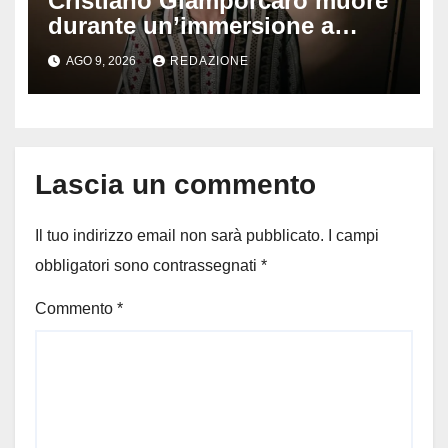
Cristiano Giamporcaro muore
durante un’immersione a
Lampedusa: aperta
AGO 9, 2026
REDAZIONE
un’inchiesta per omicidio
nautico, cosa emerge sulla
tragedia
Lascia un commento
Il tuo indirizzo email non sarà pubblicato.
I campi
obbligatori sono contrassegnati
*
Commento
*