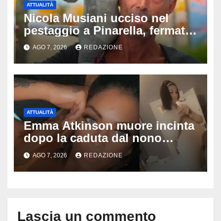
ATTUALITÀ
Nicola Musiani ucciso nel
pestaggio a Pinarella, fermati
quattro giovani: la svolta
AGO 7, 2026
REDAZIONE
dopo video, intercettazioni e
pedinamenti
ATTUALITÀ
Emma Atkinson muore incinta
dopo la caduta dal nono
piano: la figlia nasce 30 minuti
AGO 7, 2026
REDAZIONE
dopo e sta bene
Lascia un commento