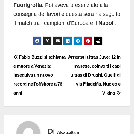
Fuorigrotta.
Poi aveva presenziato alla
consegna dei lavori e questa sera ha seguito
il match tra i campioni d’Europa e il
Napol
i.
Navigazione
Fabio Buzzi si schianta
Arrestati ultras Juve: 12 in
e muore a Venezia:
manette, coinvolti i capi
articoli
inseguiva un nuovo
ultras di Drughi, Quelli di
record nell’offshore a 76
via Filadelfia, Nucleo e
anni
Viking
Di
Alex Zattarin