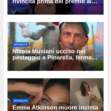
rivincita prima del premio alla
carriera: «Mi chiamano
raccomandata e cagna»
ATTUALITÀ
Nicola Musiani ucciso nel
pestaggio a Pinarella, fermati
quattro giovani: la svolta
dopo video, intercettazioni e
pedinamenti
ATTUALITÀ
Emma Atkinson muore incinta