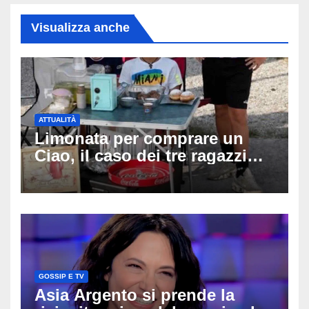
Visualizza anche
ATTUALITÀ
Limonata per comprare un
Ciao, il caso dei tre ragazzi
divide l’Italia: Fedriga li invita
in Regione, Vannacci li
difende
GOSSIP E TV
Asia Argento si prende la