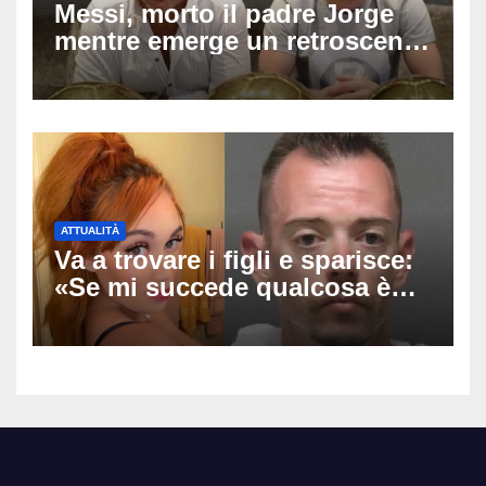
Messi, morto il padre Jorge
mentre emerge un retroscena
choc: le minacce di morte al
fuoriclasse durante i Mondiali
ATTUALITÀ
Va a trovare i figli e sparisce:
«Se mi succede qualcosa è
stato lui», Tatiana McIntyre
trovata morta a Fresno