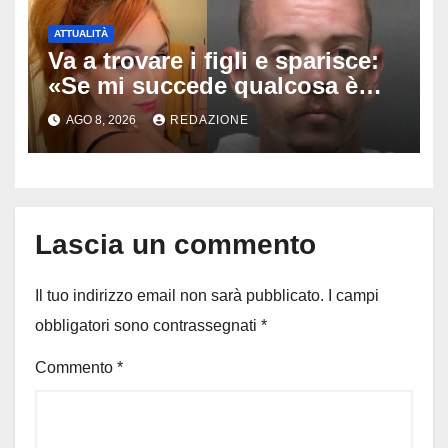
ATTUALITÀ
Va a trovare i figli e sparisce:
«Se mi succede qualcosa è
stato lui», Tatiana McIntyre
AGO 8, 2026
REDAZIONE
trovata morta a Fresno
Lascia un commento
Il tuo indirizzo email non sarà pubblicato.
I campi
obbligatori sono contrassegnati
*
Commento
*