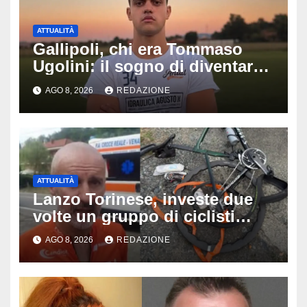
ATTUALITÀ
Gallipoli, chi era Tommaso
Ugolini: il sogno di diventare
medico e la fascia da
AGO 8, 2026
REDAZIONE
capitano, il dolore di Bologna
per il 19enne morto in mare
ATTUALITÀ
Lanzo Torinese, investe due
volte un gruppo di ciclisti
dopo una lite: arrestato
AGO 8, 2026
REDAZIONE
73enne, il racconto choc di un
ferito