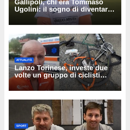
Gallipoli, chi era Tommaso
Ugolini: il sogno di diventare
medico e la fascia da
capitano, il dolore di Bologna
per il 19enne morto in mare
ATTUALITÀ
Lanzo Torinese, investe due
volte un gruppo di ciclisti
dopo una lite: arrestato
73enne, il racconto choc di un
ferito
SPORT