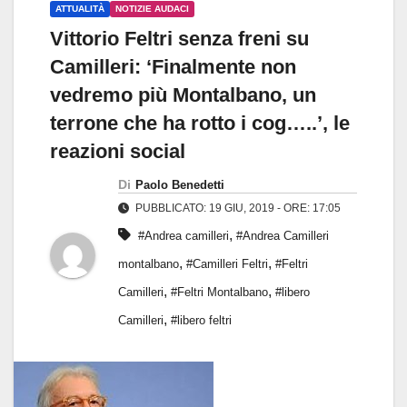
ATTUALITÀ
NOTIZIE AUDACI
Vittorio Feltri senza freni su
Camilleri: ‘Finalmente non
vedremo più Montalbano, un
terrone che ha rotto i cog…..’, le
reazioni social
Di
Paolo Benedetti
PUBBLICATO: 19 GIU, 2019 - ORE: 17:05
,
#Andrea camilleri
#Andrea Camilleri
,
,
montalbano
#Camilleri Feltri
#Feltri
,
,
Camilleri
#Feltri Montalbano
#libero
,
Camilleri
#libero feltri