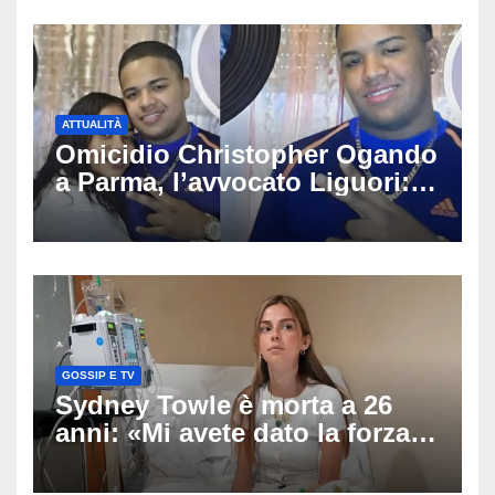
ATTUALITÀ
Omicidio Christopher Ogando
a Parma, l’avvocato Liguori:
«Ogni elemento va
approfondito fino in fondo»,
migliaia di chat al vaglio degli
investigatori
GOSSIP E TV
Sydney Towle è morta a 26
anni: «Mi avete dato la forza
di andare avanti», l’ultimo
messaggio dell’influencer