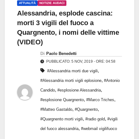
ATTUALITÀ
NOTIZIE AUDACI
Alessandria, esplode cascina:
morti 3 vigili del fuoco a
Quargnento, i nomi delle vittime
(VIDEO)
Di
Paolo Benedetti
PUBBLICATO: 5 NOV, 2019 - ORE: 04:58
,
#Alessandria morti due vigili
,
#Alessandria morti vigili eplosione
#Antonio
,
,
Candido
#esplosione Alessandria
,
,
#esplosione Quargnento
#Marco Triches
,
,
#Matteo Gastaldo
#Quargnento
,
,
#Quargnento morti vigili
#radio gold
#vigili
,
del fuoco alessandria
#webmail vigilifuoco