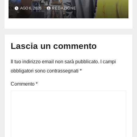
sul rogo: respinta la richiesta
AGO 6, 2026
REDAZIONE
di costituirsi parte civile
Lascia un commento
Il tuo indirizzo email non sarà pubblicato.
I campi
obbligatori sono contrassegnati
*
Commento
*