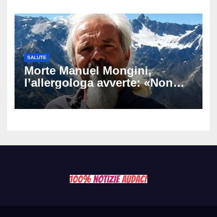
commuove i fan
SALUTE
Morte Manuel Mongini,
l’allergologa avverte: «Non
aspettate di sapere se siete
allergici»