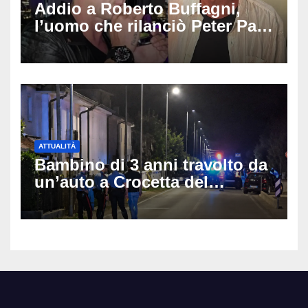
Addio a Roberto Buffagni,
l’uomo che rilanciò Peter Pan
e Villa delle Rose: aveva 59
anni
ATTUALITÀ
Bambino di 3 anni travolto da
un’auto a Crocetta del
Montello: è gravissimo,
trasportato in elicottero a
Padova