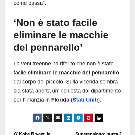
ce ne passa”.
‘Non è stato facile
eliminare le macchie
del pennarello’
La ventitreenne ha riferito che non è stato
facile
eliminare le macchie del pennarello
dal corpo del piccolo. Sulla vicenda sembra
sia stata aperta un’inchiesta dal dipartimento
per l’infanzia in
Florida
(
Stati Uniti
).
Navigazione
Kobe Bryant, le
Superenalotto: punta 2