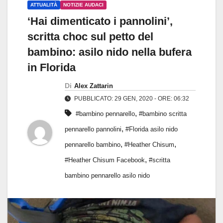
ATTUALITÀ
NOTIZIE AUDACI
‘Hai dimenticato i pannolini’,
scritta choc sul petto del
bambino: asilo nido nella bufera
in Florida
Di
Alex Zattarin
PUBBLICATO: 29 GEN, 2020 - ORE: 06:32
,
#bambino pennarello
#bambino scritta
,
pennarello pannolini
#Florida asilo nido
,
,
pennarello bambino
#Heather Chisum
,
#Heather Chisum Facebook
#scritta
bambino pennarello asilo nido