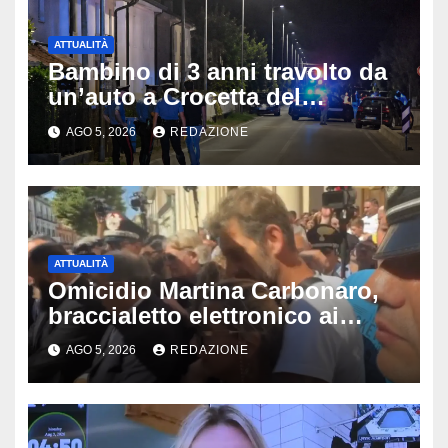
ATTUALITÀ
Bambino di 3 anni travolto da
un’auto a Crocetta del
Montello: è gravissimo,
AGO 5, 2026
REDAZIONE
trasportato in elicottero a
Padova
ATTUALITÀ
Omicidio Martina Carbonaro,
braccialetto elettronico ai
genitori della 14enne: non
AGO 5, 2026
REDAZIONE
potranno avvicinarsi alla
famiglia di Alessio Tucci