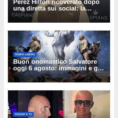
Perez Hilton ricoverato dopo
una diretta sui social: la
famiglia rompe il silenzio
sulle sue condizioni
TEMPO LIBERO
Buon onomastico Salvatore
oggi 6 agosto: immagini e gif
di auguri da condividere
GOSSIP E TV