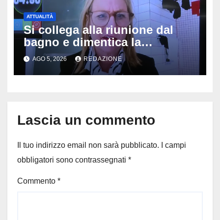
ATTUALITÀ
Si collega alla riunione dal
bagno e dimentica la
telecamera accesa: tutti
AGO 5, 2026
REDAZIONE
vedono il bucato, il video
diventa virale
Lascia un commento
Il tuo indirizzo email non sarà pubblicato.
I campi
obbligatori sono contrassegnati
*
Commento
*