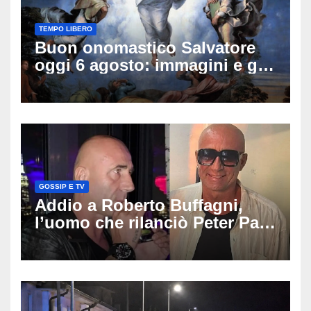
TEMPO LIBERO
Buon onomastico Salvatore
oggi 6 agosto: immagini e gif
di auguri da condividere
GOSSIP E TV
Addio a Roberto Buffagni,
l’uomo che rilanciò Peter Pan
e Villa delle Rose: aveva 59
anni