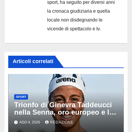
sport, ha seguito per diversi anni
la cronaca giudiziaria e quella
locale non disdegnando le
vicende di spettacolo e tv.
Articoli correlati
SPORT
Trionfo di Ginevra Taddeucci
nella Senna, oro europeo e la
stoccata sul fiume di Parigi:
AGO 4, 2026
REDAZIONE
‘Era bella zozza’