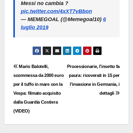
Messi no cambia ?
pic.twitter.com/4xXT7vBbon
— MEMEGOAL (@Memegoal10)
6
luglio 2019
Navigazione
Mario Balotelli,
Processionarie, l’insetto fa
scommessa da 2000 euro
paura: ricoverati in 15 per
articoli
per il tuffo in mare con la
l’invasione in Germania, i
Vespa: filmato acquisito
dettagli
dalla Guardia Costiera
(VIDEO)