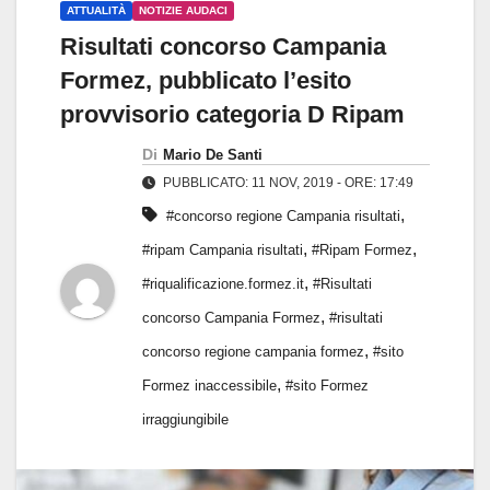
ATTUALITÀ
NOTIZIE AUDACI
Risultati concorso Campania
Formez, pubblicato l’esito
provvisorio categoria D Ripam
Di
Mario De Santi
PUBBLICATO: 11 NOV, 2019 - ORE: 17:49
,
#concorso regione Campania risultati
,
,
#ripam Campania risultati
#Ripam Formez
,
#riqualificazione.formez.it
#Risultati
,
concorso Campania Formez
#risultati
,
concorso regione campania formez
#sito
,
Formez inaccessibile
#sito Formez
irraggiungibile