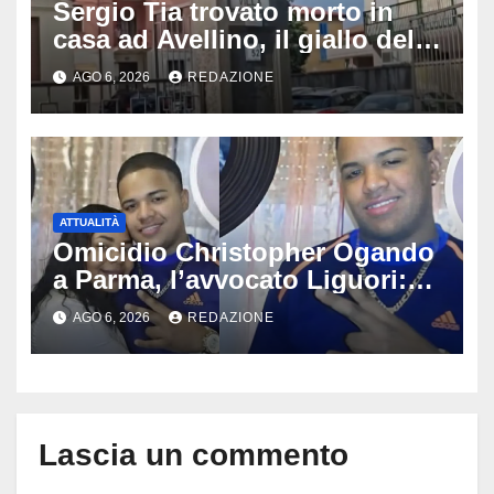
Sergio Tia trovato morto in
casa ad Avellino, il giallo della
porta socchiusa: disposta
AGO 6, 2026
REDAZIONE
l’autopsia
ATTUALITÀ
Omicidio Christopher Ogando
a Parma, l’avvocato Liguori:
«Ogni elemento va
AGO 6, 2026
REDAZIONE
approfondito fino in fondo»,
migliaia di chat al vaglio degli
investigatori
Lascia un commento