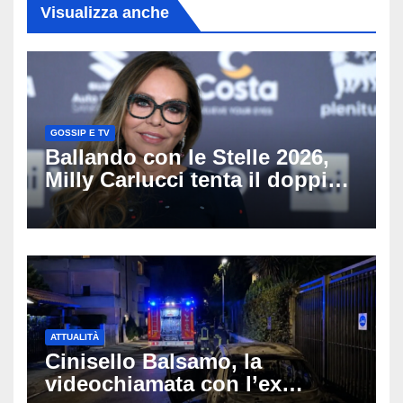
Visualizza anche
GOSSIP E TV
Ballando con le Stelle 2026,
Milly Carlucci tenta il doppio
colpo: tra i papabili Ornella
Muti e Monica Guerritore
ATTUALITÀ
Cinisello Balsamo, la
videochiamata con l’ex