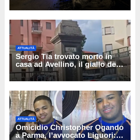
fidanzata e il dramma: 35enne
lotta tra la vita e la morte
ATTUALITÀ
Sergio Tia trovato morto in
casa ad Avellino, il giallo della
porta socchiusa: disposta
l’autopsia
ATTUALITÀ
Omicidio Christopher Ogando
a Parma, l’avvocato Liguori: