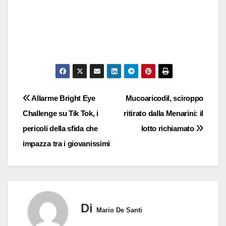
Navigazione
Allarme Bright Eye
Mucoaricodil, sciroppo
Challenge su Tik Tok, i
ritirato dalla Menarini: il
articoli
pericoli della sfida che
lotto richiamato
impazza tra i giovanissimi
Di
Mario De Santi