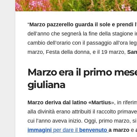
“
Marzo pazzerello guarda il sole e prendi 
dell’anno che segnerà la fine della stagione i
cambio dell’orario con il passaggio all’ora le
marzo, Festa della donna, e il 19 marzo,
San
Marzo era il primo mese
giuliana
Marzo deriva dal latino «Martius
», in rifer
alla divinità erano attribuiti il raccolto prima
cui l’anno aveva inizio. Oggi, primo marzo, s
immagini
per dare il
benvenuto
a marzo
e
a