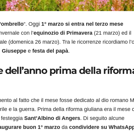
l’ombrello
“. Oggi
1° marzo si entra nel terzo mese
nvernale con l’
equinozio di Primavera
(21 marzo) ed il
gale (domenica 26 marzo). Tra le ricorrenze ricordiamo l’o
 Giuseppe
e
festa del papà
.
 dell’anno prima della riform
imento al fatto che il mese fosse dedicato al dio romano M
verile e la guerra. Prima della riforma giuliana era il mese 
i festeggia
Sant’Albino di Angers
. Di seguito alcune
ugurare buon 1° marzo
da
condividere su WhatsApp