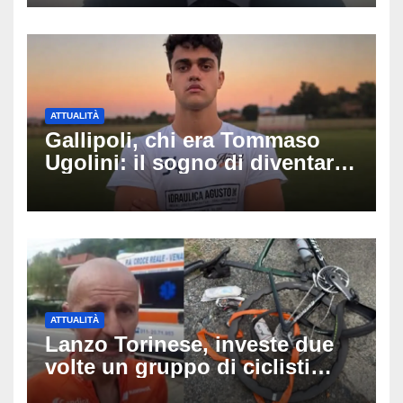
Fabio Calabrò e cosa è
successo
ATTUALITÀ
Gallipoli, chi era Tommaso
Ugolini: il sogno di diventare
medico e la fascia da
capitano, il dolore di Bologna
per il 19enne morto in mare
ATTUALITÀ
Lanzo Torinese, investe due
volte un gruppo di ciclisti
dopo una lite: arrestato