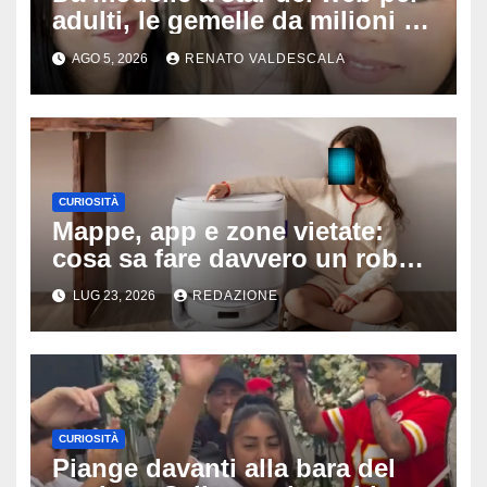
adulti, le gemelle da milioni di
follower sorprendono tutti:
AGO 5, 2026
RENATO VALDESCALA
‘Nostra madre ci fotografa e ci
sostiene’
CURIOSITÀ
Mappe, app e zone vietate:
cosa sa fare davvero un robot
aspirapolvere oggi
LUG 23, 2026
REDAZIONE
CURIOSITÀ
Piange davanti alla bara del