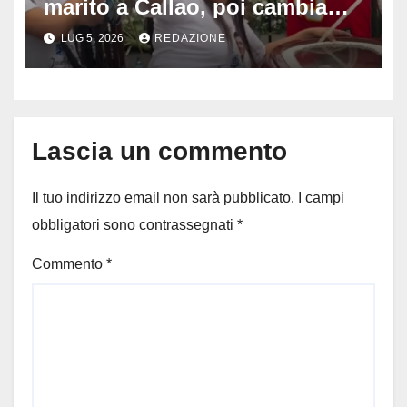
marito a Callao, poi cambia
tutto: il gesto della vedova al
LUG 5, 2026
REDAZIONE
funerale divide milioni di
persone
Lascia un commento
Il tuo indirizzo email non sarà pubblicato.
I campi
obbligatori sono contrassegnati
*
Commento
*