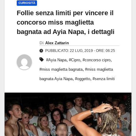
CURIOSITÀ
Follie senza limiti per vincere il
concorso miss maglietta
bagnata ad Ayia Napa, i dettagli
Di
Alex Zattarin
PUBBLICATO: 22 LUG, 2019 - ORE: 06:25
,
,
,
#Ayia Napa
#Cipro
#concorso cipro
,
#miss maglietta bagnata
#miss maglietta
,
,
bagnata Ayia Napa
#oggetto
#senza limiti