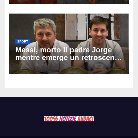
73enne, il racconto choc di un
ferito
SPORT
Messi, morto il padre Jorge
mentre emerge un retroscena
choc: le minacce di morte al
fuoriclasse durante i Mondiali