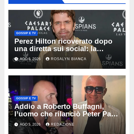
GOSSIP E TV
Perez Hilton ricoverato dopo
una diretta sui social: la
famiglia rompe il silenzio sulle
AGO 6, 2026
ROSALYN BIANCA
sue condizioni
GOSSIP E TV
Addio a Roberto Buffagni,
l’uomo che rilanciò Peter Pan
e Villa delle Rose: aveva 59
AGO 5, 2026
REDAZIONE
anni