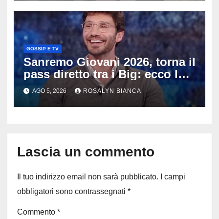
GOSSIP E TV
Sanremo Giovani 2026, torna il
pass diretto tra i Big: ecco la
rivoluzione di Stefano De
AGO 5, 2026
ROSALYN BIANCA
Martino
Lascia un commento
Il tuo indirizzo email non sarà pubblicato.
I campi
obbligatori sono contrassegnati
*
Commento
*