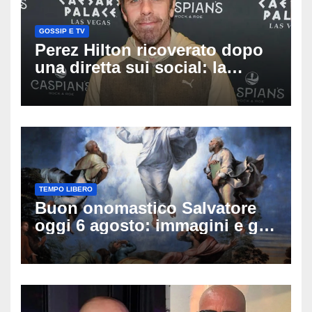
GOSSIP E TV
Perez Hilton ricoverato dopo
una diretta sui social: la
famiglia rompe il silenzio
sulle sue condizioni
TEMPO LIBERO
Buon onomastico Salvatore
oggi 6 agosto: immagini e gif
di auguri da condividere