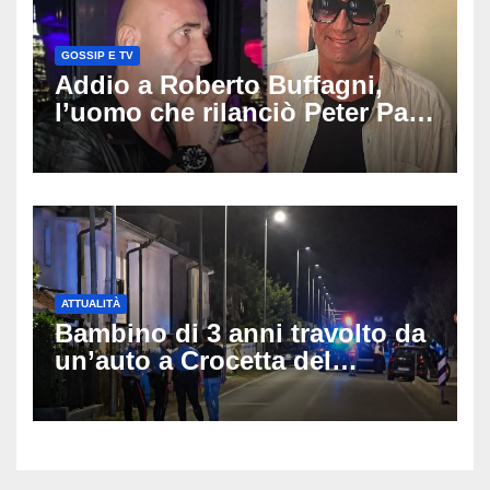
GOSSIP E TV
Addio a Roberto Buffagni,
l’uomo che rilanciò Peter Pan
e Villa delle Rose: aveva 59
anni
ATTUALITÀ
Bambino di 3 anni travolto da
un’auto a Crocetta del
Montello: è gravissimo,
trasportato in elicottero a
Padova