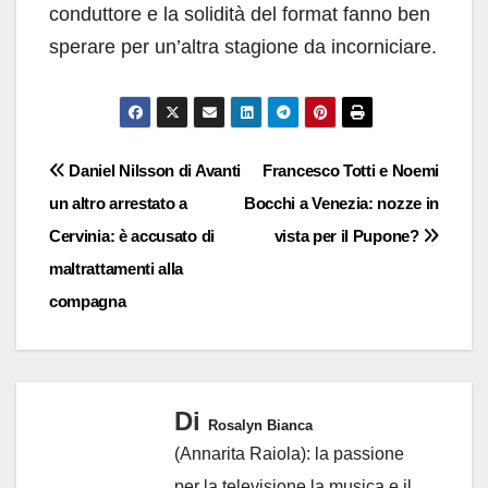
conduttore e la solidità del format fanno ben
sperare per un’altra stagione da incorniciare.
Navigazione
Daniel Nilsson di Avanti
Francesco Totti e Noemi
un altro arrestato a
Bocchi a Venezia: nozze in
articoli
Cervinia: è accusato di
vista per il Pupone?
maltrattamenti alla
compagna
Di
Rosalyn Bianca
(Annarita Raiola): la passione
per la televisione,la musica e il