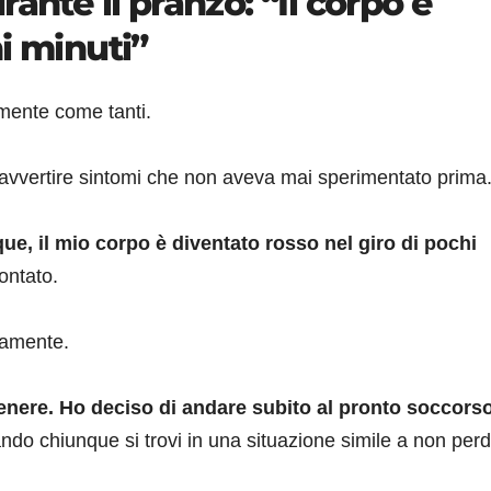
ante il pranzo: “Il corpo è
i minuti”
mente come tanti.
 avvertire sintomi che non aveva mai sperimentato prima
que, il mio corpo è diventato rosso nel giro di pochi
ontato.
damente.
nere. Ho deciso di andare subito al pronto soccors
tando chiunque si trovi in una situazione simile a non per