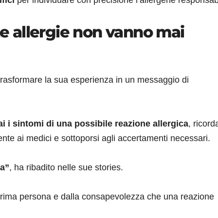
fici
per individuare con precisione l’allergene responsab
“Le allergie non vanno mai
trasformare la sua esperienza in un messaggio di
 i sintomi di una possibile reazione allergica
, ricor
nte ai medici e sottoporsi agli accertamenti necessari.
ma”
, ha ribadito nelle sue stories.
n prima persona e dalla consapevolezza che una reazione