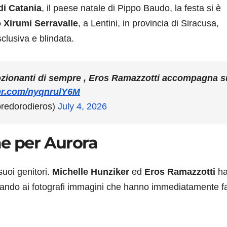
 di Catania
, il paese natale di Pippo Baudo, la festa si è
o Xirumi Serravalle
, a Lentini, in provincia di Siracusa,
clusiva e blindata.
ozionanti di sempre , Eros Ramazzotti accompagna s
ter.com/nyqnrulY6M
oredorodieros)
July 4, 2026
me per Aurora
uoi genitori.
Michelle Hunziker
ed
Eros Ramazzotti
h
ando ai fotografi immagini che hanno immediatamente fat