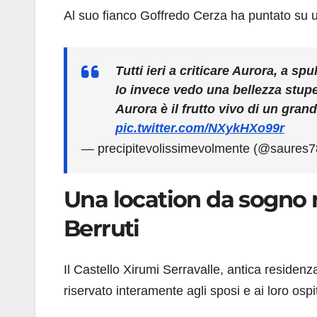
Al suo fianco Goffredo Cerza ha puntato su u
Tutti ieri a criticare Aurora, a sp
Io invece vedo una bellezza stup
Aurora è il frutto vivo di un gran
pic.twitter.com/NXykHXo99r
— precipitevolissimevolmente (@saures
Una location da sogno ne
Berruti
Il Castello Xirumi Serravalle, antica residen
riservato interamente agli sposi e ai loro ospit