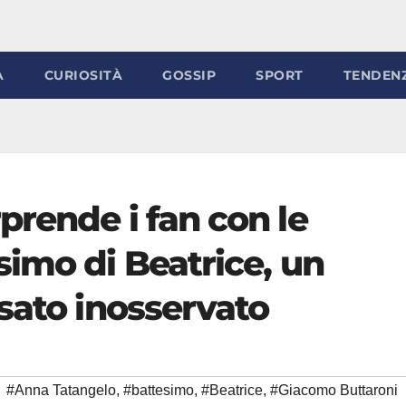
À
CURIOSITÀ
GOSSIP
SPORT
TENDEN
rende i fan con le
imo di Beatrice, un
sato inosservato
#Anna Tatangelo
,
#battesimo
,
#Beatrice
,
#Giacomo Buttaroni