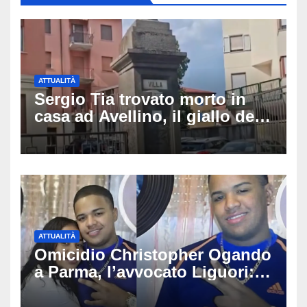
ATTUALITÀ
Sergio Tia trovato morto in
casa ad Avellino, il giallo della
porta socchiusa: disposta
l’autopsia
ATTUALITÀ
Omicidio Christopher Ogando
a Parma, l’avvocato Liguori:
«Ogni elemento va
approfondito fino in fondo»,