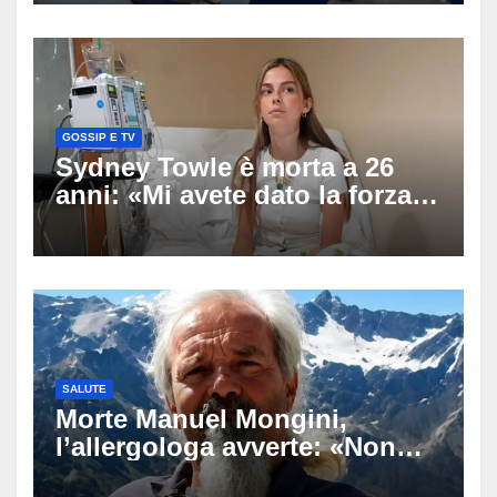
migliaia di chat al vaglio degli
investigatori
GOSSIP E TV
Sydney Towle è morta a 26
anni: «Mi avete dato la forza
di andare avanti», l’ultimo
messaggio dell’influencer
commuove i fan
SALUTE
Morte Manuel Mongini,
l’allergologa avverte: «Non
aspettate di sapere se siete