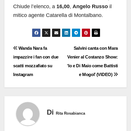
Chiude l’elenco, a
16,00
,
Angelo Russo
il
mitico agente Catarella di Montalbano.
Navigazione
Wanda Nara fa
Salvini canta con Mara
impazzire i fan con due
Venier al Costanzo Show:
articoli
scatti mozzafiato su
‘Io e Di Maio come Battisti
Instagram
e Mogol’ (VIDEO)
Di
Rita Rosabianca