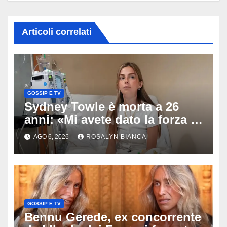
Articoli correlati
GOSSIP E TV
Sydney Towle è morta a 26
anni: «Mi avete dato la forza di
andare avanti», l’ultimo
AGO 6, 2026
ROSALYN BIANCA
messaggio dell’influencer
commuove i fan
GOSSIP E TV
Bennu Gerede, ex concorrente