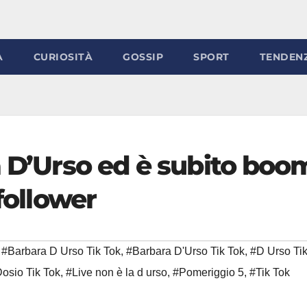
À
CURIOSITÀ
GOSSIP
SPORT
TENDEN
a D’Urso ed è subito boo
 follower
#Barbara D Urso Tik Tok
,
#Barbara D'Urso Tik Tok
,
#D Urso Tik
osio Tik Tok
,
#Live non è la d urso
,
#Pomeriggio 5
,
#Tik Tok