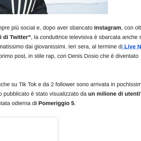
pre più social e, dopo aver sbancato
Instagram
, con ol
 di Twitter”
, la conduttrice televisiva è sbarcata anche 
atissimo dai giovanissimi. Ieri sera, al termine d
i
Live N
primo post, in stile rap, con Denis Dosio che è diventato
anche su Tik Tok e da 2 follower sono arrivata in pochissi
o pubblicato è stato visualizzato da
un milione di utenti
ntata odierna d
i Pomeriggio 5
.