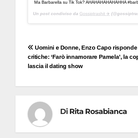
Ma Barbarella su Tik Tok? AHAHAHAHAHAHHA #bar
Un post condiviso da
Gossiptrashit ✈️
(@gossiptras
Navigazione
Uomini e Donne, Enzo Capo risponde 
critiche: ‘Farò innamorare Pamela’, la co
articoli
lascia il dating show
Di
Rita Rosabianca