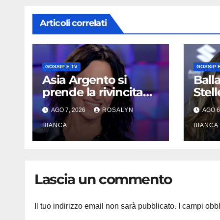
Articoli correlati
GOSSIP E TV
GOSSIP E
Asia Argento si
Ball
prende la rivincita
Stell
prima del premio
Carlu
AGO 7, 2026
ROSALYN
AGO 6
alla carriera: «Mi
doppi
chiamano
BIANCA
papa
BIANCA
raccomandata e
e Mo
cagna»
Lascia un commento
Il tuo indirizzo email non sarà pubblicato.
I campi obb