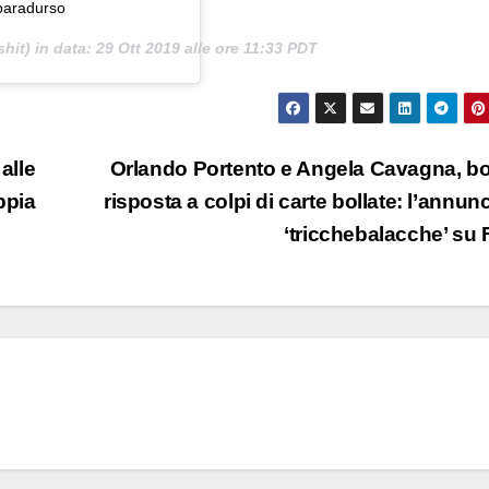
baradurso
hit) in data:
29 Ott 2019 alle ore 11:33 PDT
alle
Orlando Portento e Angela Cavagna, bo
ppia
risposta a colpi di carte bollate: l’annunc
‘tricchebalacche’ su