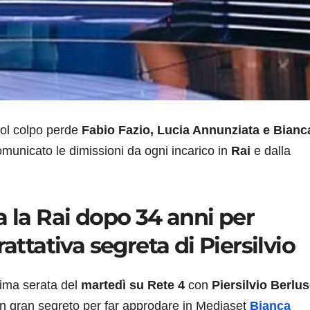
sol colpo perde
Fabio Fazio, Lucia Annunziata e Bianc
municato le dimissioni da ogni incarico in
Rai
e dalla
a la Rai dopo 34 anni per
attativa segreta di Piersilvio
rima serata del
martedì su Rete 4
con
Piersilvio Berlu
in gran segreto per far approdare in Mediaset
Bianca