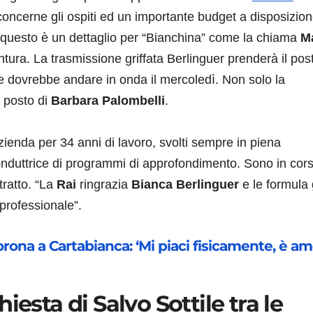
ncerne gli ospiti ed un importante budget a disposizion
a questo è un dettaglio per “Bianchina” come la chiama
M
tura. La trasmissione griffata Berlinguer prenderà il post
he dovrebbe andare in onda il mercoledì. Non solo la
 posto di
Barbara Palombelli
.
Azienda per 34 anni di lavoro, svolti sempre in piena
conduttrice di programmi di approfondimento. Sono in cors
tratto. “La
Rai
ringrazia
Bianca Berlinguer
e le formula 
 professionale”.
rona a Cartabianca: ‘Mi piaci fisicamente, è a
iesta di Salvo Sottile tra le