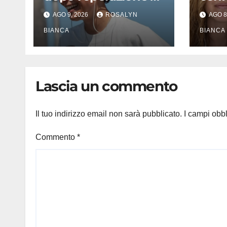
torace: «Per anni mi
tutt
AGO 9, 2026
ROSALYN
AGO 8
sentivo in trappola»,
vole
il racconto sul
BIANCA
rifac
BIANCA
difficile percorso
svela
verso la serenità
si è 
Lascia un commento
Il tuo indirizzo email non sarà pubblicato.
I campi obb
Commento
*