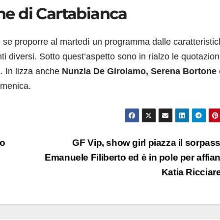
one di Cartabianca
re se proporre al martedì un programma dalle caratteristi
i diversi. Sotto quest’aspetto sono in rialzo le quotazioni
. In lizza anche
Nunzia De Girolamo, Serena Bortone 
omenica.
eo
GF Vip, show girl piazza il sorpas
Emanuele Filiberto ed è in pole per affia
Katia Ricciare