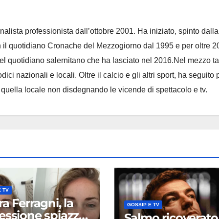
nalista professionista dall’ottobre 2001. Ha iniziato, spinto dalla
on il quotidiano Cronache del Mezzogiorno dal 1995 e per oltre 2
 del quotidiano salernitano che ha lasciato nel 2016.Nel mezzo t
ci nazionali e locali. Oltre il calcio e gli altri sport, ha seguito 
e quella locale non disdegnando le vicende di spettacolo e tv.
 TV
a Ferragni, la
GOSSIP E TV
essione spiazza
Salmo ricoverato