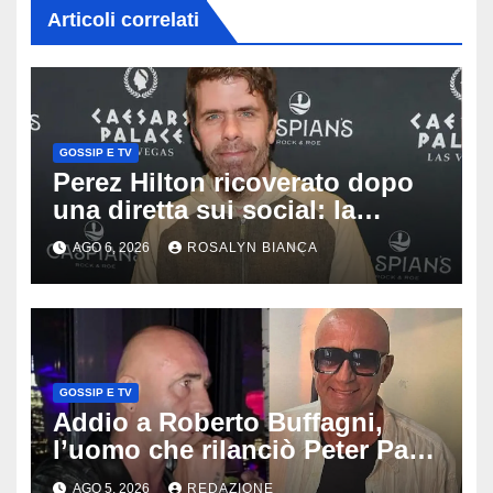
Articoli correlati
GOSSIP E TV
Perez Hilton ricoverato dopo
una diretta sui social: la
famiglia rompe il silenzio sulle
AGO 6, 2026
ROSALYN BIANCA
sue condizioni
GOSSIP E TV
Addio a Roberto Buffagni,
l’uomo che rilanciò Peter Pan
e Villa delle Rose: aveva 59
AGO 5, 2026
REDAZIONE