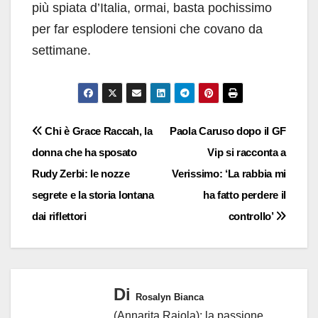
più spiata d’Italia, ormai, basta pochissimo
per far esplodere tensioni che covano da
settimane.
Navigazione
Chi è Grace Raccah, la
Paola Caruso dopo il GF
donna che ha sposato
Vip si racconta a
articoli
Rudy Zerbi: le nozze
Verissimo: ‘La rabbia mi
segrete e la storia lontana
ha fatto perdere il
dai riflettori
controllo’
Di
Rosalyn Bianca
(Annarita Raiola): la passione