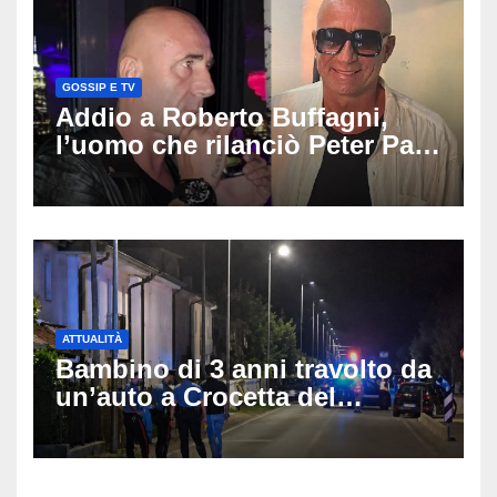
GOSSIP E TV
Addio a Roberto Buffagni,
l’uomo che rilanciò Peter Pan
e Villa delle Rose: aveva 59
anni
ATTUALITÀ
Bambino di 3 anni travolto da
un’auto a Crocetta del
Montello: è gravissimo,
trasportato in elicottero a
Padova