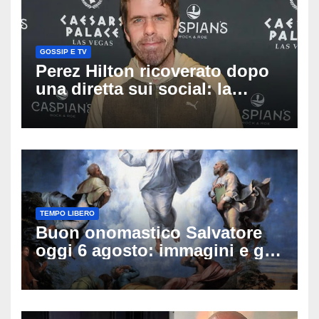
GOSSIP E TV
Perez Hilton ricoverato dopo
una diretta sui social: la
famiglia rompe il silenzio
sulle sue condizioni
TEMPO LIBERO
Buon onomastico Salvatore
oggi 6 agosto: immagini e gif
di auguri da condividere