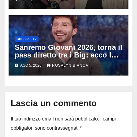
anni
GOSSIP E TV
Sanremo Giovani 2026, torna il
pass diretto tra i Big: ecco la
rivoluzione di Stefano De
AGO 5, 2026
ROSALYN BIANCA
Martino
Lascia un commento
Il tuo indirizzo email non sarà pubblicato.
I campi
obbligatori sono contrassegnati
*