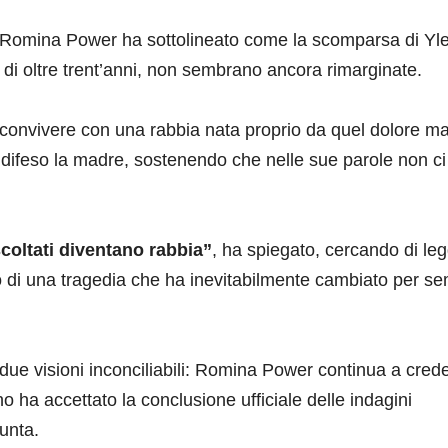
no e Romina Power ha sottolineato come la scomparsa di Yl
a di oltre trent’anni, non sembrano ancora rimarginate.
convivere con una rabbia nata proprio da quel dolore ma
a difeso la madre, sostenendo che nelle sue parole non ci
scoltati diventano rabbia”
, ha spiegato, cercando di le
o di una tragedia che ha inevitabilmente cambiato per s
 due visioni inconciliabili: Romina Power continua a cred
o ha accettato la conclusione ufficiale delle indagini
unta.