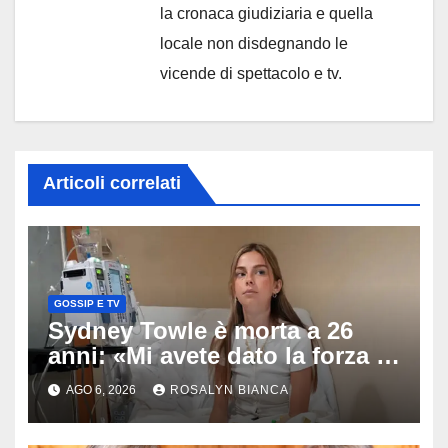
la cronaca giudiziaria e quella
locale non disdegnando le
vicende di spettacolo e tv.
Articoli correlati
GOSSIP E TV
Sydney Towle è morta a 26
anni: «Mi avete dato la forza di
andare avanti», l’ultimo
AGO 6, 2026
ROSALYN BIANCA
messaggio dell’influencer
commuove i fan