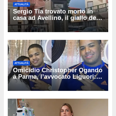
ATTUALITÀ
Sergio Tia trovato morto in
casa ad Avellino, il giallo della
porta socchiusa: disposta
l’autopsia
ATTUALITÀ
Omicidio Christopher Ogando
a Parma, l’avvocato Liguori:
«Ogni elemento va
approfondito fino in fondo»,
migliaia di chat al vaglio degli
investigatori