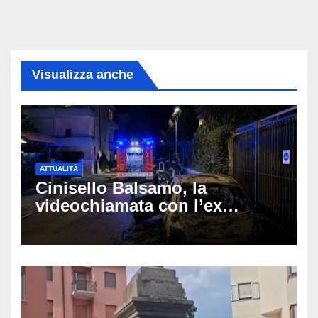
Visualizza anche
ATTUALITÀ
Cinisello Balsamo, la
videochiamata con l’ex
fidanzata e il dramma: 35enne
lotta tra la vita e la morte