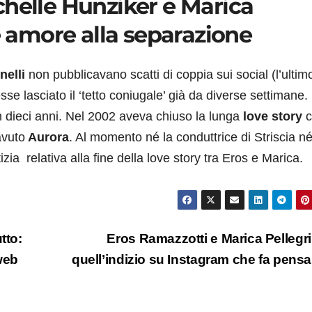
chelle Hunziker e Marica
de amore alla separazione
nelli
non pubblicavano scatti di coppia sui social (l’ultim
se lasciato il ‘tetto coniugale’ già da diverse settimane.
 dieci anni. Nel 2002 aveva chiuso la lunga
love story
c
avuto
Aurora
. Al momento né la conduttrice di Striscia né
ia relativa alla fine della love story tra Eros e Marica.
tto:
Eros Ramazzotti e Marica Pellegrin
web
quell’indizio su Instagram che fa pens