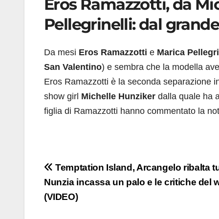
Eros Ramazzotti, da Mi
Pellegrinelli: dal gran
Da mesi
Eros Ramazzotti
e
Marica Pellegri
San Valentino
) e sembra che la modella aves
Eros Ramazzotti è la seconda separazione in
show girl
Michelle Hunziker
dalla quale ha 
figlia di Ramazzotti hanno commentato la notiz
Navigazione
Temptation Island, Arcangelo ribalta tu
Nunzia incassa un palo e le critiche del 
articoli
(VIDEO)