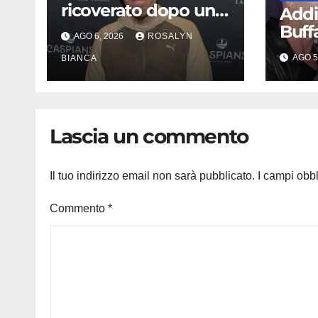
ricoverato dopo una
Addi
diretta sui social: la
Buff
AGO 6, 2026
ROSALYN
famiglia rompe il
rila
AGO 5
silenzio sulle sue
BIANCA
Villa
condizioni
avev
Lascia un commento
Il tuo indirizzo email non sarà pubblicato.
I campi obb
Commento
*