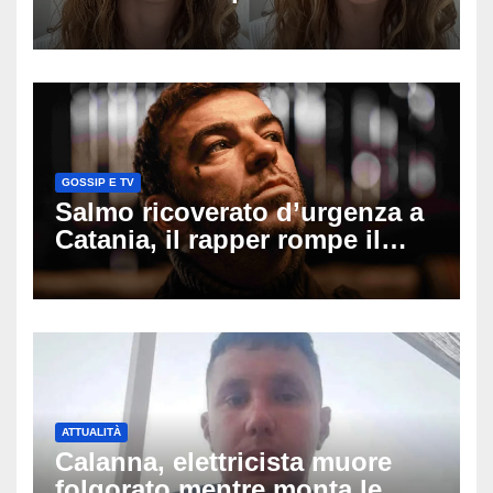
mio ex voleva che mi rifacessi
il seno». Poi svela i ritocchi di
cui si è pentita
GOSSIP E TV
Salmo ricoverato d’urgenza a
Catania, il rapper rompe il
silenzio dopo la notte in
ospedale: come sta e cosa
succede al tour
ATTUALITÀ
Calanna, elettricista muore
folgorato mentre monta le