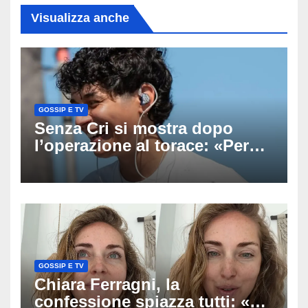
Visualizza anche
GOSSIP E TV
Senza Cri si mostra dopo
l’operazione al torace: «Per
anni mi sentivo in trappola», il
racconto sul difficile percorso
verso la serenità
GOSSIP E TV
Chiara Ferragni, la
confessione spiazza tutti: «Un