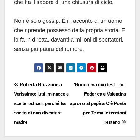
che ha il sapore di una chiusura di ciclo.
Non è solo gossip. È il racconto di un uomo
che riprende possesso della propria storia. E
lo fa in diretta, davanti a milioni di spettatori,
senza più paura del rumore.
Navigazione
Roberta Bruzzone a
‘Buono ma non test…lo’:
Verissimo: lutti, minacce e
Federica e Valentina
articoli
scelte radicali, perché ha
aprono al papà a C’è Posta
scelto di non diventare
per Te ma le tensioni
madre
restano