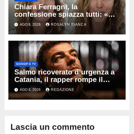
Chiara Ferragni, la
confessione spiazza tutti: «Un
mio ex voleva che mi rifacessi
AGO 8, 2026
ROSALYN BIANCA
il seno». Poi svela i ritocchi di
cui si è pentita
GOSSIP E TV
Salmo ricoverato d’urgenza a
Catania, il rapper rompe il
silenzio dopo la notte in
AGO 8, 2026
REDAZIONE
ospedale: come sta e cosa
succede al tour
Lascia un commento