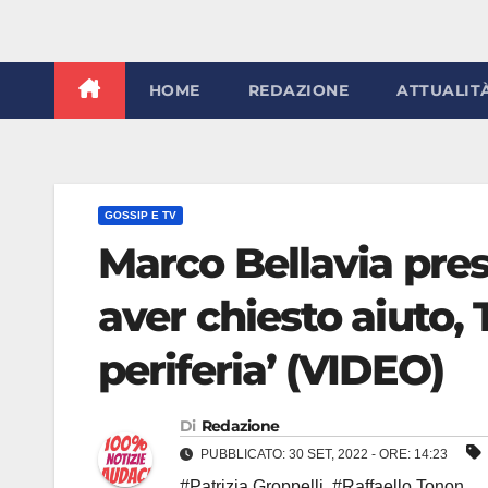
HOME
REDAZIONE
ATTUALIT
GOSSIP E TV
Marco Bellavia pres
aver chiesto aiuto, 
periferia’ (VIDEO)
Di
Redazione
PUBBLICATO: 30 SET, 2022 - ORE: 14:23
#Patrizia Groppelli
,
#Raffaello Tonon