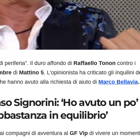
 periferia”. Il duro affondo di
Raffaello Tonon
contro i
embre
di
Mattino 5
. L’opinionista ha criticato gli inquilini d
che hanno avuto alla richiesta di aiuto di
Marco Bellavia
.
so Signorini: ‘Ho avuto un po’ 
bbastanza in equilibrio’
ai compagni di avventura al
GF Vip
di vivere un momen