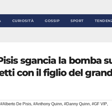
À
CURIOSITÀ
GOSSIP
SPORT
TENDEN
Pisis sgancia la bomba s
setti con il figlio del gran
#Alberto De Pisis
,
#Anthony Quinn
,
#Danny Quinn
,
#GF VIP
,