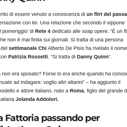
ferito di essere venuto a conoscenza di
un flirt del pass
versazione con lei. Una relazione che secondo il vippone
el pomeriggio’ di
Rete 4
dedicato alle soap opere. “É un fli
 non è mai finita sui giornali. Si tratta di una persona
 del
settimanale Chi
Alberto De Pisis ha rivelato il nome
 con
Patrizia Rossetti
. “Si tratta di
Danny Quinn
“.
“Ma non era sposato? Forse lo era anche quando ha conos
uate ad indagare: voglio altri altarini” – ha aggiunto il
dello e attore italiano, nato a
Roma
, figlio del grande 
italiana
Jolanda Addolori.
a Fattoria passando per