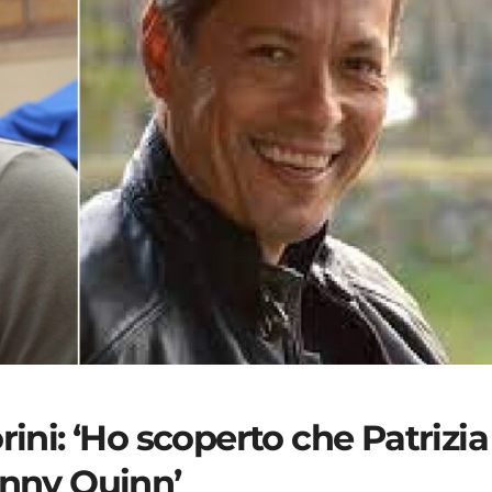
rini: ‘Ho scoperto che Patrizia
anny Quinn’