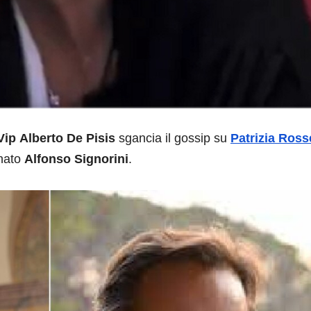
Vip
Alberto De Pisis
sgancia il gossip su
Patrizia Rosse
gnato
Alfonso Signorini
.