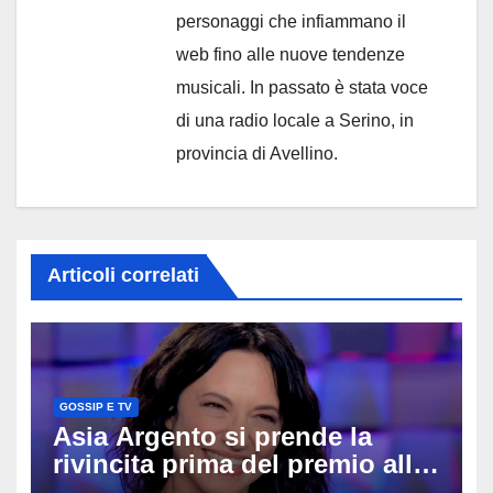
personaggi che infiammano il
web fino alle nuove tendenze
musicali. In passato è stata voce
di una radio locale a Serino, in
provincia di Avellino.
Articoli correlati
GOSSIP E TV
Asia Argento si prende la
rivincita prima del premio alla
carriera: «Mi chiamano