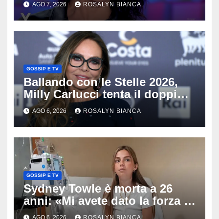
AGO 7, 2026
ROSALYN BIANCA
raccomandata e cagna»
GOSSIP E TV
Ballando con le Stelle 2026,
Milly Carlucci tenta il doppio
colpo: tra i papabili Ornella
AGO 6, 2026
ROSALYN BIANCA
Muti e Monica Guerritore
GOSSIP E TV
Sydney Towle è morta a 26
anni: «Mi avete dato la forza di
andare avanti», l’ultimo
AGO 6, 2026
ROSALYN BIANCA