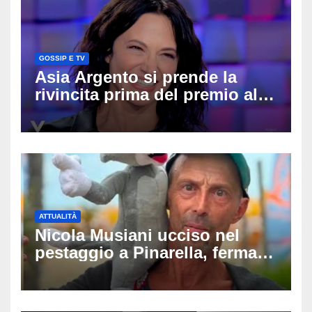
GOSSIP E TV
Asia Argento si prende la
rivincita prima del premio alla
carriera: «Mi chiamano
raccomandata e cagna»
ATTUALITÀ
Nicola Musiani ucciso nel
pestaggio a Pinarella, fermati
quattro giovani: la svolta
dopo video, intercettazioni e
pedinamenti