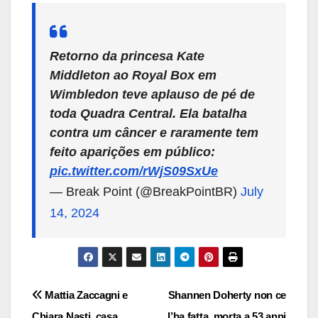
Retorno da princesa Kate
Middleton ao Royal Box em
Wimbledon teve aplauso de pé de
toda Quadra Central. Ela batalha
contra um câncer e raramente tem
feito aparições em público:
pic.twitter.com/rWjS09SxUe
— Break Point (@BreakPointBR)
July
14, 2024
Navigazione
Mattia Zaccagni e
Shannen Doherty non ce
Chiara Nasti, casa
l’ha fatta, morta a 53 anni