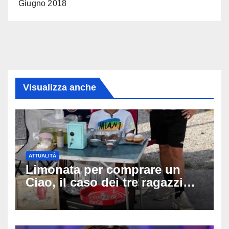
Giugno 2018
Visualizza anche
ATTUALITÀ
Limonata per comprare un
Ciao, il caso dei tre ragazzi
divide l’Italia: Fedriga li invita
in Regione, Vannacci li
difende