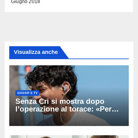
Giugno 2018
Visualizza anche
GOSSIP E TV
Senza Cri si mostra dopo
l’operazione al torace: «Per
anni mi sentivo in trappola», il
racconto sul difficile percorso
verso la serenità