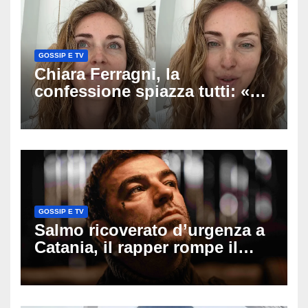
GOSSIP E TV
Chiara Ferragni, la
confessione spiazza tutti: «Un
mio ex voleva che mi rifacessi
il seno». Poi svela i ritocchi di
cui si è pentita
GOSSIP E TV
Salmo ricoverato d’urgenza a
Catania, il rapper rompe il
silenzio dopo la notte in
ospedale: come sta e cosa
succede al tour