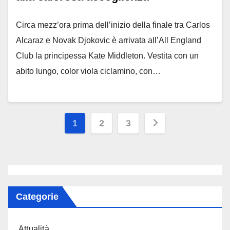
Circa mezz’ora prima dell’inizio della finale tra Carlos
Alcaraz e Novak Djokovic è arrivata all’All England
Club la principessa Kate Middleton. Vestita con un
abito lungo, color viola ciclamino, con…
Paginazione
1
2
3
degli
articoli
Categorie
Attualità