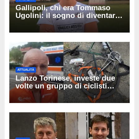
Gallipoli, chi era Tommaso
Ugolini: il sogno di diventare
medico e la fascia da
capitano, il dolore di Bologna
per il 19enne morto in mare
ATTUALITÀ
Lanzo Torinese, investe due
volte un gruppo di ciclisti
dopo una lite: arrestato
73enne, il racconto choc di un
ferito