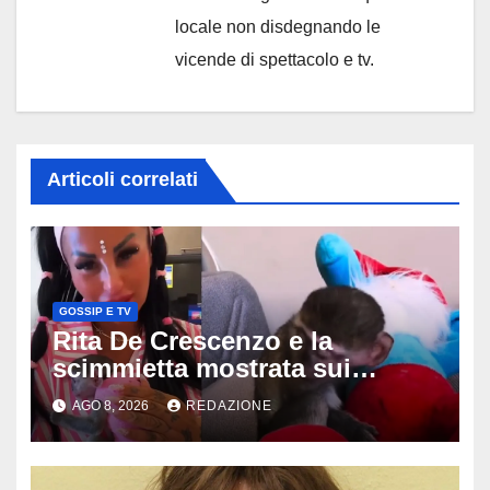
locale non disdegnando le
vicende di spettacolo e tv.
Articoli correlati
GOSSIP E TV
Rita De Crescenzo e la
scimmietta mostrata sui
social: scattano esposti, cosa
AGO 8, 2026
REDAZIONE
rischia l’influencer