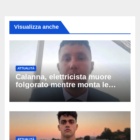
Visualizza anche
ATTUALITÀ
Calanna, elettricista muore
folgorato mentre monta le
luminarie della festa: chi era
Fabio Calabrò e cosa è
successo
ATTUALITÀ