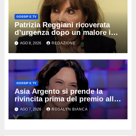
GOSSIP E TV
Patrizia Reggiani ricoverata
d’urgenza dopo un malore in
vacanza: come sta oggi l’ex
AGO 8, 2026
REDAZIONE
Lady Gucci
GOSSIP E TV
Asia Argento si prende la
rivincita prima del premio alla
carriera: «Mi chiamano
AGO 7, 2026
ROSALYN BIANCA
raccomandata e cagna»