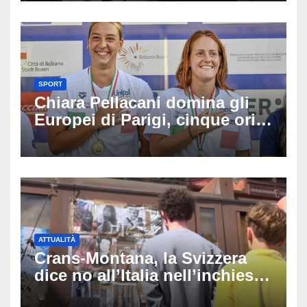
SPORT
Chiara Pellacani domina gli
Europei di Parigi, cinque ori
in cinque gare: ‘Nel sincro
siamo da medaglia olimpica’
ATTUALITÀ
Crans-Montana, la Svizzera
dice no all’Italia nell’inchiesta
sul rogo: respinta la richiesta