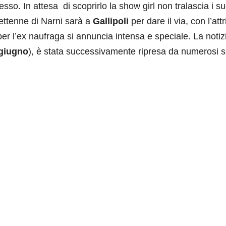
sso. In attesa di scoprirlo la show girl non tralascia i su
asettenne di Narni sarà a
Gallipoli
per dare il via, con l’att
per l’ex naufraga si annuncia intensa e speciale. La notiz
giugno
), è stata successivamente ripresa da numerosi si