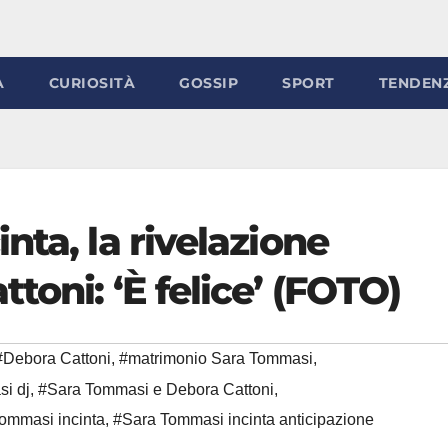
À
CURIOSITÀ
GOSSIP
SPORT
TENDEN
nta, la rivelazione
toni: ‘È felice’ (FOTO)
#Debora Cattoni
,
#matrimonio Sara Tommasi
,
i dj
,
#Sara Tommasi e Debora Cattoni
,
ommasi incinta
,
#Sara Tommasi incinta anticipazione