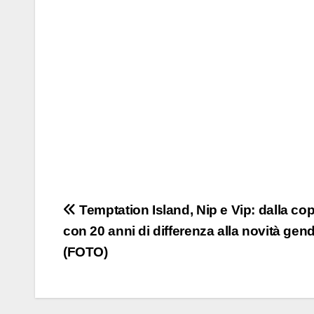
Navigazione
Temptation Island, Nip e Vip: dalla co
con 20 anni di differenza alla novità gen
articoli
(FOTO)