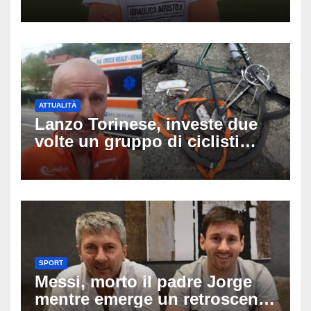
medico e la fascia da
capitano, il dolore di Bologna
per il 19enne morto in mare
ATTUALITÀ
Lanzo Torinese, investe due
volte un gruppo di ciclisti
dopo una lite: arrestato
73enne, il racconto choc di un
ferito
SPORT
Messi, morto il padre Jorge
mentre emerge un retroscena