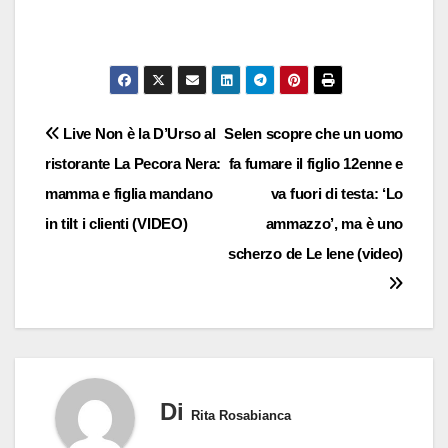
Navigazione
Live Non è la D’Urso al
Selen scopre che un uomo
ristorante La Pecora Nera:
fa fumare il figlio 12enne e
articoli
mamma e figlia mandano
va fuori di testa: ‘Lo
in tilt i clienti (VIDEO)
ammazzo’, ma è uno
scherzo de Le Iene (video)
Di
Rita Rosabianca