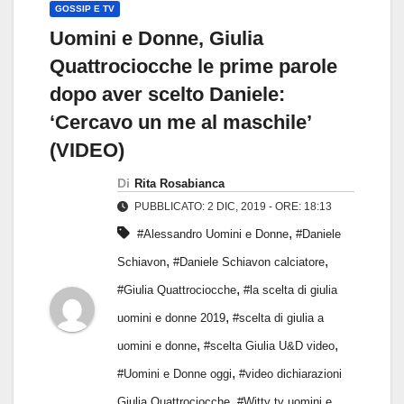
GOSSIP E TV
Uomini e Donne, Giulia
Quattrociocche le prime parole
dopo aver scelto Daniele:
‘Cercavo un me al maschile’
(VIDEO)
Di
Rita Rosabianca
PUBBLICATO: 2 DIC, 2019 - ORE: 18:13
,
#Alessandro Uomini e Donne
#Daniele
,
,
Schiavon
#Daniele Schiavon calciatore
,
#Giulia Quattrociocche
#la scelta di giulia
,
uomini e donne 2019
#scelta di giulia a
,
,
uomini e donne
#scelta Giulia U&D video
,
#Uomini e Donne oggi
#video dichiarazioni
,
Giulia Quattrociocche
#Witty tv uomini e