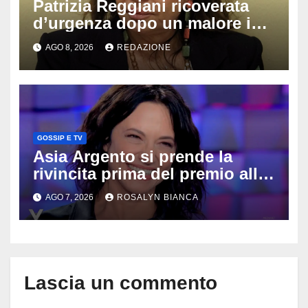
Patrizia Reggiani ricoverata
d’urgenza dopo un malore in
vacanza: come sta oggi l’ex
AGO 8, 2026
REDAZIONE
Lady Gucci
GOSSIP E TV
Asia Argento si prende la
rivincita prima del premio alla
carriera: «Mi chiamano
AGO 7, 2026
ROSALYN BIANCA
raccomandata e cagna»
Lascia un commento