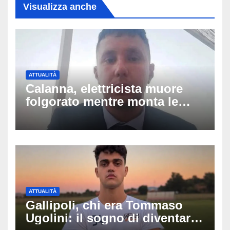
Visualizza anche
ATTUALITÀ
Calanna, elettricista muore
folgorato mentre monta le
luminarie della festa: chi era
Fabio Calabrò e cosa è
successo
ATTUALITÀ
Gallipoli, chi era Tommaso
Ugolini: il sogno di diventare