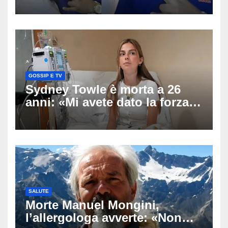
approfondito fino in fondo»,
migliaia di chat al vaglio degli
investigatori
GOSSIP E TV
Sydney Towle è morta a 26
anni: «Mi avete dato la forza
di andare avanti», l’ultimo
messaggio dell’influencer
commuove i fan
SALUTE
Morte Manuel Mongini,
l’allergologa avverte: «Non