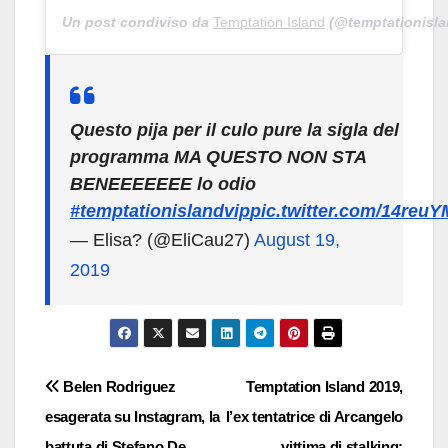
Un post condiviso da
Temptation Island
(@temptationislan
Questo pija per il culo pure la sigla del
programma MA QUESTO NON STA
BENEEEEEEE lo odio
#temptationislandvip
pic.twitter.com/14reu
— Elisa? (@EliCau27)
August 19,
2019
Navigazione
Belen Rodriguez
Temptation Island 2019,
esagerata su Instagram, la
l’ex tentatrice di Arcangelo
articoli
battuta di Stefano De
vittima di stalking: