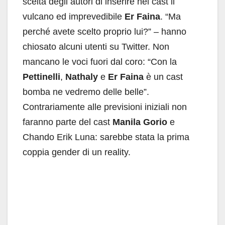
scelta degli autori di inserire nel cast il
vulcano ed imprevedibile
Er Faina
. “Ma
perché avete scelto proprio lui?” – hanno
chiosato alcuni utenti su Twitter. Non
mancano le voci fuori dal coro: “Con la
Pettinelli
,
Nathaly
e
Er Faina
è un cast
bomba ne vedremo delle belle”.
Contrariamente alle previsioni iniziali non
faranno parte del cast
Manila Gorio
e
Chando Erik Luna: sarebbe stata la prima
coppia gender di un reality.