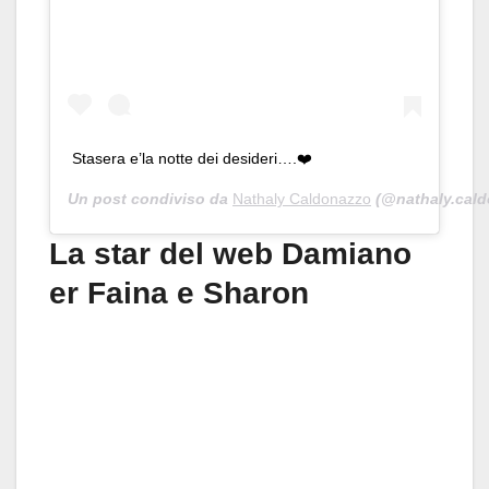
Stasera e’la notte dei desideri….❤️
Un post condiviso da
Nathaly Caldonazzo
(@nathaly.cald
La star del web Damiano
er Faina e Sharon