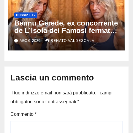
GOSSIP E TV
Bennu Gerede, ex concorrente
de L’Isola dei Famosi fermata
dopo una diretta: cosa ha
AGO 6, 2026
RENATO VALDESCALA
mostrato e perché ora rischia
un processo
Lascia un commento
Il tuo indirizzo email non sarà pubblicato.
I campi
obbligatori sono contrassegnati
*
Commento
*