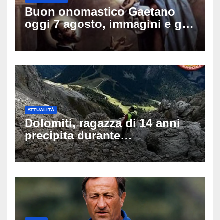
Buon onomastico Gaetano
oggi 7 agosto, immagini e gif
di auguri da condividere sui
social
ATTUALITÀ
Dolomiti, ragazza di 14 anni
precipita durante
un’escursione: tragedia sul
Latemar davanti alla famiglia