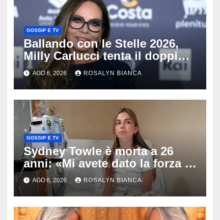
GOSSIP E TV
Ballando con le Stelle 2026,
Milly Carlucci tenta il doppio
colpo: tra i papabili Ornella
AGO 6, 2026
ROSALYN BIANCA
Muti e Monica Guerritore
GOSSIP E TV
Sydney Towle è morta a 26
anni: «Mi avete dato la forza di
andare avanti», l’ultimo
AGO 6, 2026
ROSALYN BIANCA
messaggio dell’influencer
commuove i fan