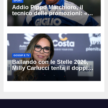
SPORT
Addio Pippo Marchioro, il
tecnico delle promozioni: «Ha
scritto pagine indimenticabili
del nostro calcio»
GOSSIP E TV
Ballando con le Stelle 2026,
Milly Carlucci tenta il doppio
colpo: tra i papabili Ornella
Muti e Monica Guerritore