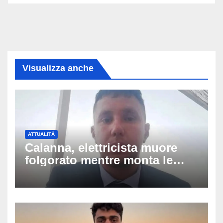
Visualizza anche
ATTUALITÀ
Calanna, elettricista muore
folgorato mentre monta le
luminarie della festa: chi era
Fabio Calabrò e cosa è
successo