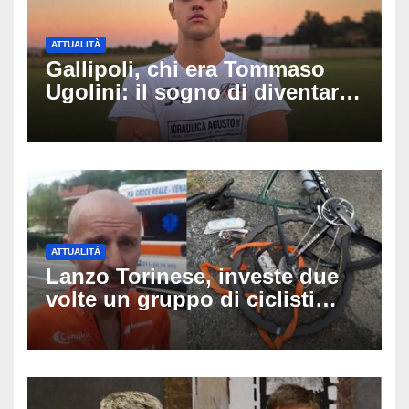
ATTUALITÀ
Gallipoli, chi era Tommaso
Ugolini: il sogno di diventare
medico e la fascia da
capitano, il dolore di Bologna
per il 19enne morto in mare
ATTUALITÀ
Lanzo Torinese, investe due
volte un gruppo di ciclisti
dopo una lite: arrestato
73enne, il racconto choc di un
ferito