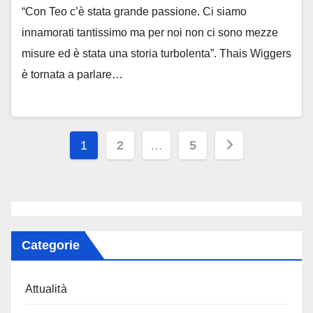
“Con Teo c’è stata grande passione. Ci siamo
innamorati tantissimo ma per noi non ci sono mezze
misure ed è stata una storia turbolenta”. Thais Wiggers
è tornata a parlare…
Paginazione
1
2
…
5
degli
articoli
Categorie
Attualità