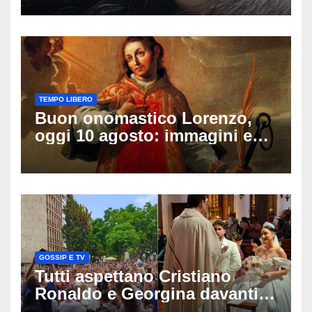
vita nell’ex consorzio, è giallo
sulle ultime ore
TEMPO LIBERO
Buon onomastico Lorenzo,
oggi 10 agosto: immagini e
gif di auguri da condividere
sui social
GOSSIP E TV
Tutti aspettano Cristiano
Ronaldo e Georgina davanti
alla cattedrale: ma il