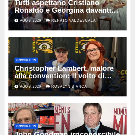
Tutti aspettano Cristiano
Ronaldo e Georgina davanti
alla cattedrale: ma il
AGO 9, 2026
RENATO VALDESCALA
matrimonio era di un’altra
coppia
GOSSIP E TV
Christopher Lambert, malore
alla convention: il volto di
Highlander trasportato via in
AGO 9, 2026
ROSALYN BIANCA
ambulanza davanti ai fan
GOSSIP E TV
John Goodman irriconoscibile