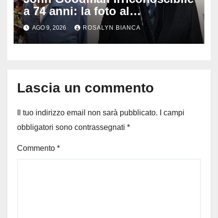
a 74 anni: la foto al
supermercato svela la
AGO 9, 2026
ROSALYN BIANCA
trasformazione della star de Il
grande Lebowski
Lascia un commento
Il tuo indirizzo email non sarà pubblicato.
I campi
obbligatori sono contrassegnati
*
Commento
*