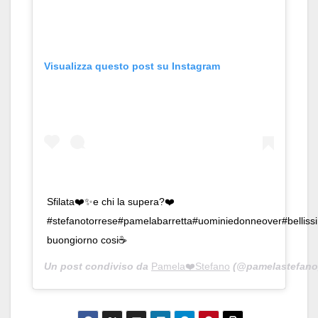
Visualizza questo post su Instagram
Sfilata❤️✨e chi la supera?❤️
#stefanotorrese#pamelabarretta#uominiedonneover#bellis
buongiorno cosi☕️
Un post condiviso da
Pamela❤️Stefano
(@pamelastefano_