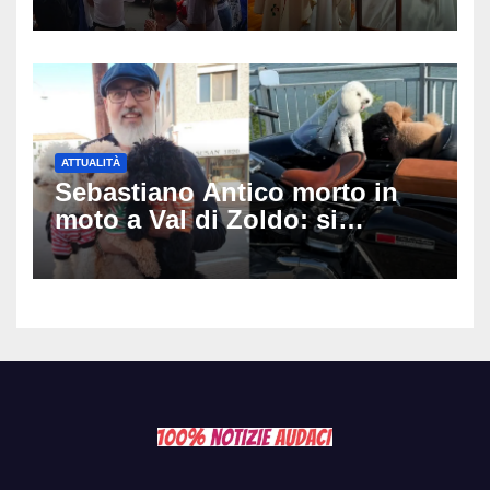
matrimonio era di un’altra
coppia
ATTUALITÀ
Sebastiano Antico morto in
moto a Val di Zoldo: si
schianta con il sidecar, salvi i
due cagnolini