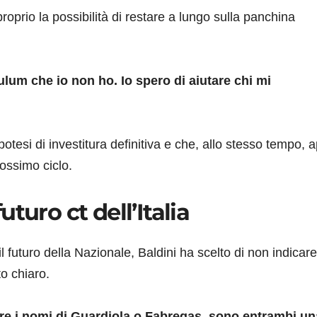
roprio la possibilità di restare a lungo sulla panchina
ulum che io non ho. Io spero di aiutare chi mi
tesi di investitura definitiva e che, allo stesso tempo, ap
rossimo ciclo.
turo ct dell’Italia
 futuro della Nazionale, Baldini ha scelto di non indicare
o chiaro.
fare i nomi di Guardiola o Fabregas, sono entrambi un