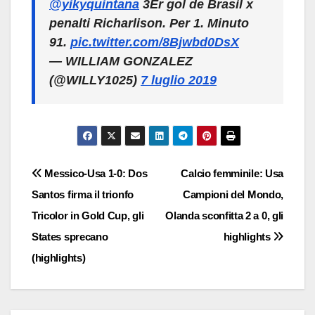
@yikyquintana
3Er gol de Brasil x
penalti Richarlison. Per 1. Minuto
91.
pic.twitter.com/8Bjwbd0DsX
— WILLIAM GONZALEZ
(@WILLY1025)
7 luglio 2019
Navigazione
Messico-Usa 1-0: Dos
Calcio femminile: Usa
Santos firma il trionfo
Campioni del Mondo,
articoli
Tricolor in Gold Cup, gli
Olanda sconfitta 2 a 0, gli
States sprecano
highlights
(highlights)