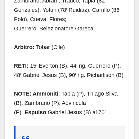
Zambrano, Abram, Trauco; Tapia (82′
Gonzales), Yotun (78′ Ruidiaz); Carrillo (86′
Polo), Cueva, Flores;
Guerrero. Selezionatore Gareca
Arbitro:
Tobar (Cile)
RETI:
15′ Everton (B), 44′ rig. Guerrero (P),
48′ Gabriel Jesus (B), 90′ rig. Richarlison (B)
NOTE: Ammoniti
: Tapia (P), Thiago Silva
(B), Zambrano (P), Advincula
(P)
.
Espulso
:Gabriel Jesus (B) al 70′