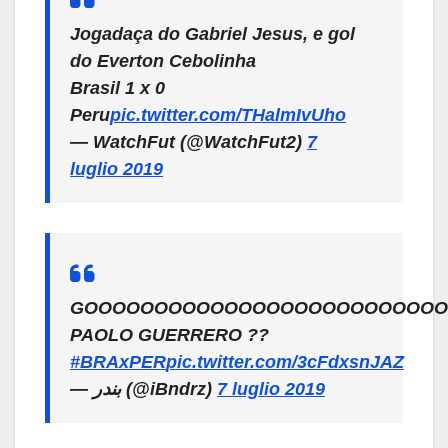
Jogadaça do Gabriel Jesus, e gol
do Everton Cebolinha
Brasil 1 x 0
Peru
pic.twitter.com/THalmIvUho
— WatchFut (@WatchFut2)
7
luglio 2019
GOOOOOOOOOOOOOOOOOOOOOOOOOO
PAOLO GUERRERO ??
#BRAxPER
pic.twitter.com/3cFdxsnJAZ
— بندر (@iBndrz)
7 luglio 2019