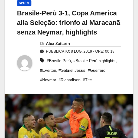
SPORT
Brasile-Perù 3-1, Copa America
alla Seleção: trionfo al Maracanã
senza Neymar, highlights
Di
Alex Zattarin
PUBBLICATO: 8 LUG, 2019 - ORE: 00:18
,
,
#Brasile-Perù
#Brasile-Perù highlights
,
,
,
#Everton
#Gabriel Jesus
#Guerrero
,
,
#Neymar
#Richarlison
#Tite