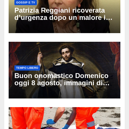
GOSSIP E TV
Patrizia Reggiani ricoverata
d’urgenza dopo un malore in
vacanza: come sta oggi l’ex
Lady Gucci
TEMPO LIBERO
Buon onomastico Domenico
oggi 8 agosto, immagini di
auguri da condividere