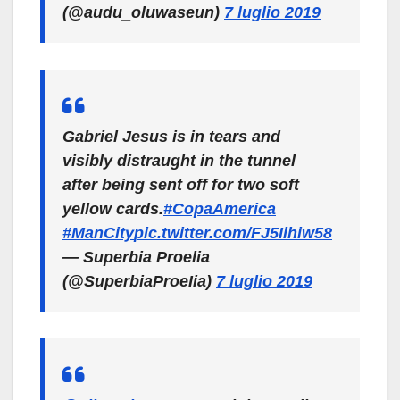
(@audu_oluwaseun)
7 luglio 2019
Gabriel Jesus is in tears and
visibly distraught in the tunnel
after being sent off for two soft
yellow cards.
#CopaAmerica
#ManCity
pic.twitter.com/FJ5Ilhiw58
— Superbia Proelia
(@SuperbiaProeIia)
7 luglio 2019