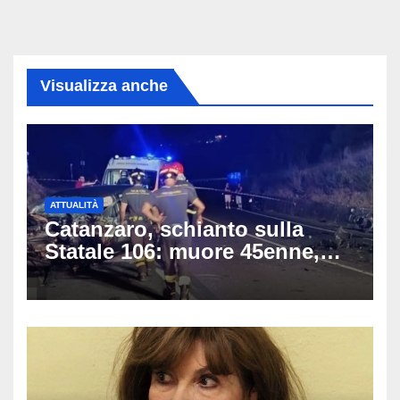
Visualizza anche
ATTUALITÀ
Catanzaro, schianto sulla
Statale 106: muore 45enne,
coinvolti un’auto, un suv e
una moto