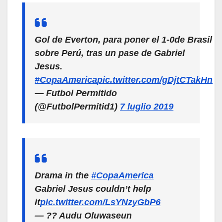
Gol de Everton, para poner el 1-0de Brasil
sobre Perú, tras un pase de Gabriel
Jesus.
#CopaAmerica
pic.twitter.com/gDjtCTakHn
— Futbol Permitido
(@FutbolPermitid1)
7 luglio 2019
Drama in the
#CopaAmerica
Gabriel Jesus couldn’t help
it
pic.twitter.com/LsYNzyGbP6
— ?? Audu Oluwaseun