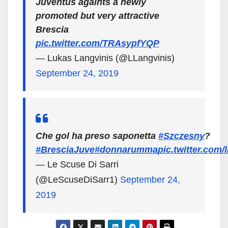
Juventus againts a newly
promoted but very attractive
Brescia
pic.twitter.com/TRAsypfYQP
— Lukas Langvinis (@LLangvinis)
September 24, 2019
Che gol ha preso saponetta
#Szczesny
?
#BresciaJuve
#donnarumma
pic.twitter.com
— Le Scuse Di Sarri
(@LeScuseDiSarr1)
September 24,
2019