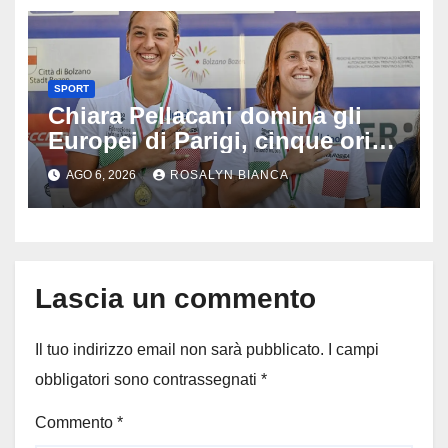
SPORT
Chiara Pellacani domina gli
Europei di Parigi, cinque ori in
cinque gare: ‘Nel sincro siamo
AGO 6, 2026
ROSALYN BIANCA
da medaglia olimpica’
Lascia un commento
Il tuo indirizzo email non sarà pubblicato.
I campi
obbligatori sono contrassegnati
*
Commento
*