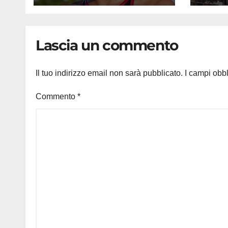
fiume di Parigi: ‘Era
tifos
bella zozza’
furio
Lascia un commento
Il tuo indirizzo email non sarà pubblicato.
I campi obb
Commento
*