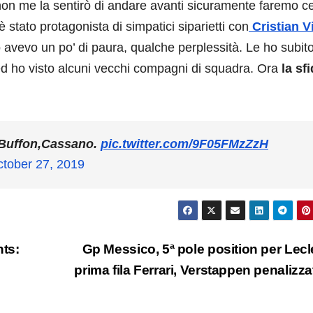
non me la sentirò di andare avanti sicuramente faremo ce
 stato protagonista di simpatici siparietti con
Cristian V
o avevo un po’ di paura, qualche perplessità. Le ho subit
ed ho visto alcuni vecchi compagni di squadra. Ora
la sf
,Buffon,Cassano.
pic.twitter.com/9F05FMzZzH
tober 27, 2019
hts:
Gp Messico, 5ª pole position per Lecl
prima fila Ferrari, Verstappen penalizz