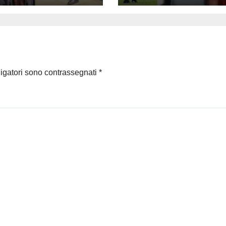
i del Milan
il calcio dopo la
si
morte del capita
del Milan
ligatori sono contrassegnati
*