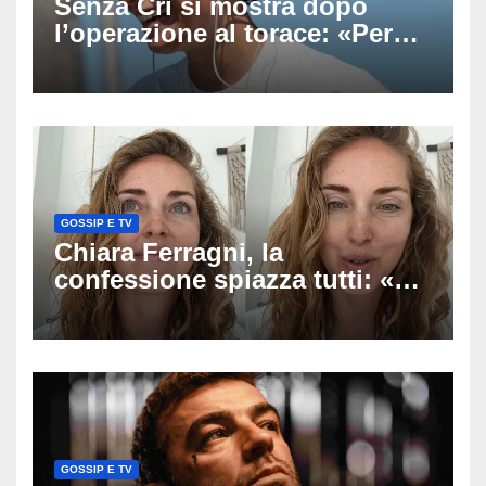
Senza Cri si mostra dopo
l’operazione al torace: «Per
anni mi sentivo in trappola», il
racconto sul difficile percorso
verso la serenità
GOSSIP E TV
Chiara Ferragni, la
confessione spiazza tutti: «Un
mio ex voleva che mi rifacessi
il seno». Poi svela i ritocchi di
cui si è pentita
GOSSIP E TV