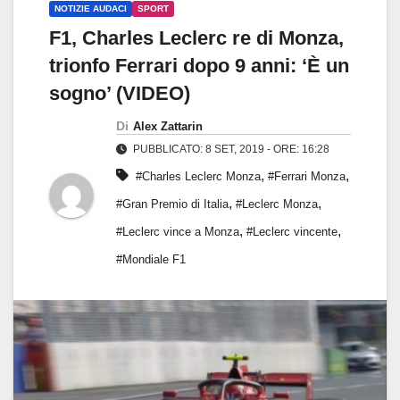
NOTIZIE AUDACI
SPORT
F1, Charles Leclerc re di Monza,
trionfo Ferrari dopo 9 anni: ‘È un
sogno’ (VIDEO)
Di
Alex Zattarin
PUBBLICATO: 8 SET, 2019 - ORE: 16:28
,
,
#Charles Leclerc Monza
#Ferrari Monza
,
,
#Gran Premio di Italia
#Leclerc Monza
,
,
#Leclerc vince a Monza
#Leclerc vincente
#Mondiale F1