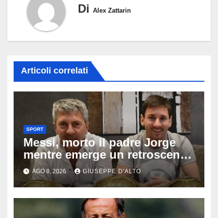
Di
Alex Zattarin
Articoli correlati
SPORT
Messi, morto il padre Jorge
mentre emerge un retroscena
choc: le minacce di morte al
AGO 8, 2026
GIUSEPPE D'ALTO
fuoriclasse durante i Mondiali