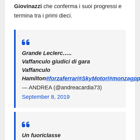
Giovinazzi
che conferma i suoi progressi e
termina tra i primi dieci.
Grande Leclerc…..
Vaffanculo giudici di gara
Vaffanculo
Hamilton
#forzaferrari
#SkyMotori
#monzagp
p
— ANDREA (@andreacardia73)
September 8, 2019
Un fuoriclasse