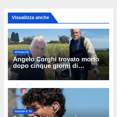
Visualizza anche
ATTUALITÀ
Angelo Corghi trovato morto
dopo cinque giorni di
ricerche: il giallo dell’80enne
scomparso dopo essere
uscito dall’Inps a Grosseto
GOSSIP E TV