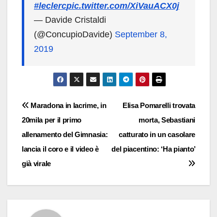
#leclerc
pic.twitter.com/XiVauACX0j
— Davide Cristaldi
(@ConcupioDavide)
September 8,
2019
Navigazione
Maradona in lacrime, in
Elisa Pomarelli trovata
20mila per il primo
morta, Sebastiani
articoli
allenamento del Gimnasia:
catturato in un casolare
lancia il coro e il video è
del piacentino: ‘Ha pianto’
già virale