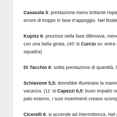
Casasola 5
: prestazione meno brillante ris
errore di troppo in fase d’appoggio. Nel final
Kupisz 6
: prezioso nella fase difensiva, men
con una bella girata. (45′ st
Curcio
sv: entra 
squadra)
Di Tacchio 6
: solita prestazione di quantità, 
Schiavone 5,5:
dovrebbe illuminare la manov
vacanza. (11′ st
Capezzi 6,5
: buon impatto su
palo esterno. I suoi inserimenti creano scompi
Cicerelli 6
: si accende ad intermittenza. Nel 