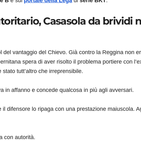
ie B
e sul
portale della Lega
di
serie BKT
.
ritario, Casasola da brividi n
ol del vantaggio del Chievo. Già contro la Reggina non e
ernitana spera di aver risolto il problema portiere con l’e
tato tutt’altro che irreprensibile.
e va in affanno e concede qualcosa in più agli avversari.
 e il difensore lo ripaga con una prestazione maiuscola. Ag
a con autorità.