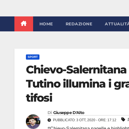
HOME
REDAZIONE
ATTUALIT
SPORT
Chievo-Salernitana 1
Tutino illumina i gr
tifosi
Di
Giuseppe D'Alto
PUBBLICATO: 3 OTT, 2020 - ORE: 17:12
#Chievo-Salernitana pagelle e highlight