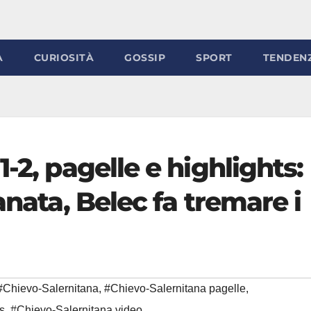
À
CURIOSITÀ
GOSSIP
SPORT
TENDEN
-2, pagelle e highlights:
anata, Belec fa tremare i
#Chievo-Salernitana
,
#Chievo-Salernitana pagelle
,
s
,
#Chievo-Salernitana video