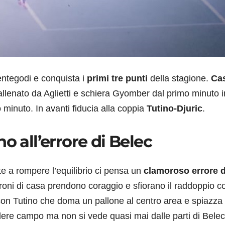
ntegodi e conquista i
primi tre punti
della stagione.
Cas
allenato da Aglietti e schiera Gyomber dal primo minuto i
o minuto. In avanti fiducia alla coppia
Tutino-Djuric
.
o all’errore di Belec
te a rompere l’equilibrio ci pensa un
clamoroso errore d
roni di casa prendono coraggio e sfiorano il raddoppio c
con Tutino che doma un pallone al centro area e spiazza
dere campo ma non si vede quasi mai dalle parti di Belec