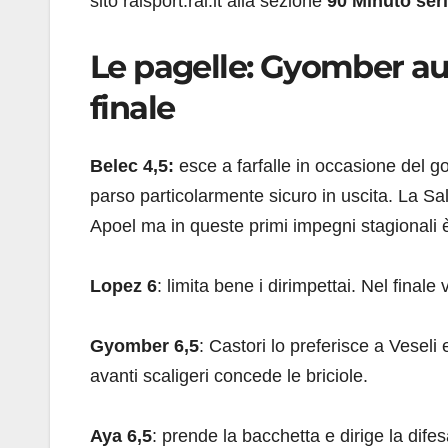
sito raisport.rai.it alla sezione
90 Minuto ser
Le pagelle: Gyomber auto
finale
Belec 4,5:
esce a farfalle in occasione del g
parso particolarmente sicuro in uscita. La Sal
Apoel ma in queste primi impegni stagionali è s
Lopez 6
: limita bene i dirimpettai. Nel final
Gyomber 6,5
: Castori lo preferisce a Veseli
avanti scaligeri concede le briciole.
Aya 6,5
: prende la bacchetta e dirige la difes