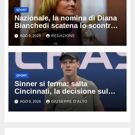
SPORT
Nazionale, la nomina di Diana
Bianchedi scatena lo scontro
tra Figc e Coni: cosa sta
AGO 9, 2026
REDAZIONE
succedendo
SPORT
Sinner si ferma: salta
Cincinnati, la decisione sul
ginocchio cambia il percorso
AGO 9, 2026
GIUSEPPE D'ALTO
verso gli US Open