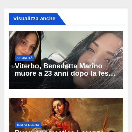
Visualizza anche
ATTUALITÀ
Viterbo, Benedetta Marino
muore a 23 anni dopo la festa
di compleanno: trovata senza
vita nell’ex consorzio, è giallo
sulle ultime ore
TEMPO LIBERO