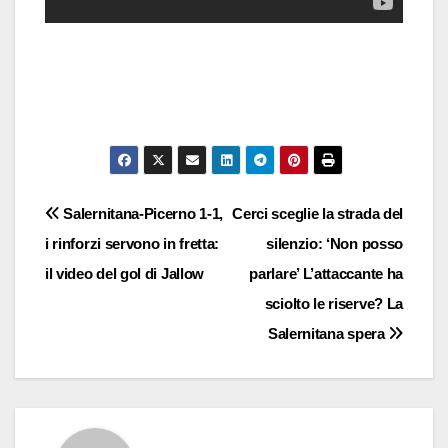
Navigazione
Salernitana-Picerno 1-1,
Cerci sceglie la strada del
i rinforzi servono in fretta:
silenzio: ‘Non posso
articoli
il video del gol di Jallow
parlare’ L’attaccante ha
sciolto le riserve? La
Salernitana spera