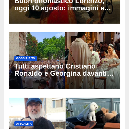
Buon onomastico Lorenzo,
oggi 10 agosto: immagini e
gif di auguri da condividere
sui social
GOSSIP E TV
Tutti aspettano Cristiano
Ronaldo e Georgina davanti
alla cattedrale: ma il
matrimonio era di un’altra
coppia
ATTUALITÀ