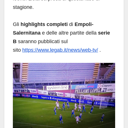
stagione.
Gli
highlights completi
di
Empoli-
Salernitana
e delle altre partite della
serie
B
saranno pubblicati sul
sito
https://www.legab.it/news/web-tv/
.