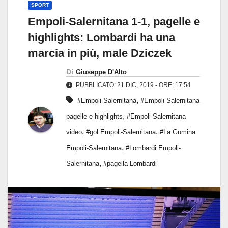
SPORT
Empoli-Salernitana 1-1, pagelle e
highlights: Lombardi ha una
marcia in più, male Dziczek
Di
Giuseppe D'Alto
PUBBLICATO: 21 DIC, 2019 - ORE: 17:54
,
#Empoli-Salernitana
#Empoli-Salernitana
,
pagelle e highlights
#Empoli-Salernitana
,
,
video
#gol Empoli-Salernitana
#La Gumina
,
Empoli-Salernitana
#Lombardi Empoli-
,
Salernitana
#pagella Lombardi